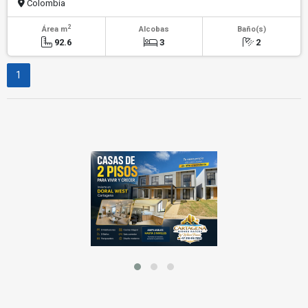
Colombia
2
Área m
Alcobas
Baño(s)
92.6
3
2
1