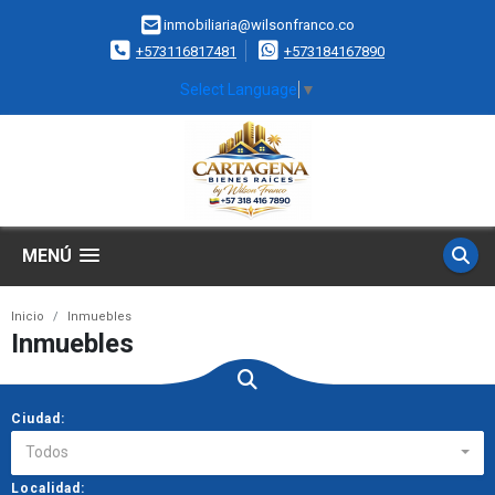
inmobiliaria@wilsonfranco.co
+573116817481
+573184167890
Select Language
▼
MENÚ
Inicio
Inmuebles
Inmuebles
Ciudad:
Todos
Localidad: