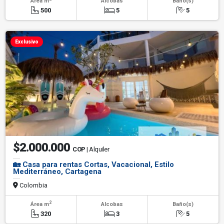
Área m
Alcobas
Baño(s)
500
5
5
Exclusivo
$2.000.000
COP
| Alquiler
🏡 Casa para rentas Cortas, Vacacional, Estilo
Mediterráneo, Cartagena
Colombia
2
Área m
Alcobas
Baño(s)
320
3
5