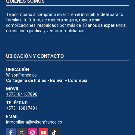
QUIÉNES SOMOS
Te acompaño a comprar o invertir en el inmueble ideal para tu
familia o tu futuro, de manera segura, rápida y sin
complicaciones, respaldado por más de 10 años de experiencia
en asesoría jurídica y ventas inmobiliarias.
UBICACIÓN Y CONTACTO
UBICACIÓN
WilsonFranco.co
Cartagena de Indias - Bolívar - Colombia
MÓVIL
+573184167890
TELÉFONO
+573116817481
EMAIL
inmobiliaria@wilsonfranco.co
Facebook
X
Instagram
YouTube
TikTok