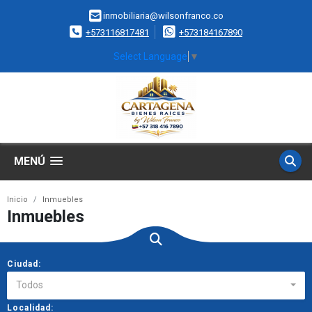
inmobiliaria@wilsonfranco.co
+573116817481
+573184167890
Select Language
▼
MENÚ
Inicio
Inmuebles
Inmuebles
Ciudad:
Todos
Localidad: