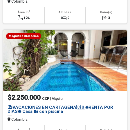
Colombia
2
Área m
Alcobas
Baño(s)
124
2
3
Magnifica Ubicación
$2.250.000
COP
| Alquiler
🏖️VACACIONES EN CARTAGENA🇨🇴🛎️RENTA POR
DIAS🛎️ Casa 🏡 con piscina
Colombia
2