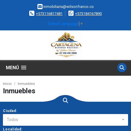
inmobiliaria@wilsonfranco.co
+573116817481
+573184167890
Select Language
▼
MENÚ
Inicio
Inmuebles
Inmuebles
Ciudad:
Todos
Localidad: