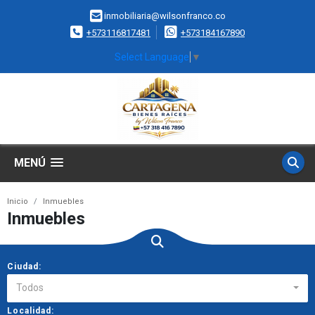
inmobiliaria@wilsonfranco.co
+573116817481
+573184167890
Select Language
▼
MENÚ
Inicio
Inmuebles
Inmuebles
Ciudad:
Todos
Localidad: