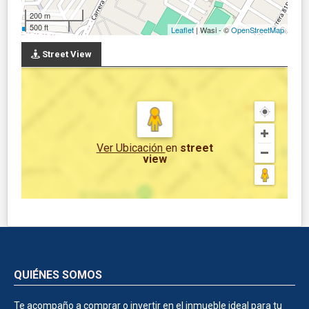
200 m
500 ft
Leaflet
| Wasi - ©
OpenStreetMap
Street View
Ver Ubicación
en
street
view
QUIÉNES SOMOS
Te acompaño a comprar o invertir en el inmueble ideal para tu