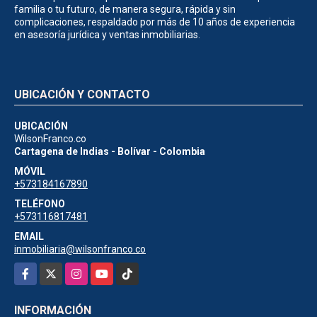
familia o tu futuro, de manera segura, rápida y sin
complicaciones, respaldado por más de 10 años de experiencia
en asesoría jurídica y ventas inmobiliarias.
UBICACIÓN Y CONTACTO
UBICACIÓN
WilsonFranco.co
Cartagena de Indias - Bolívar - Colombia
MÓVIL
+573184167890
TELÉFONO
+573116817481
EMAIL
inmobiliaria@wilsonfranco.co
Facebook
X
Instagram
YouTube
TikTok
INFORMACIÓN