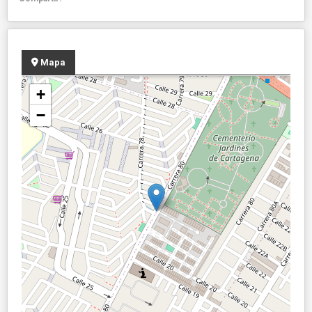
Mapa
+
−