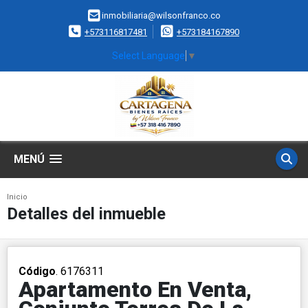
inmobiliaria@wilsonfranco.co
+573116817481
+573184167890
Select Language
▼
MENÚ
Inicio
Detalles del inmueble
Código
. 6176311
Apartamento En Venta,