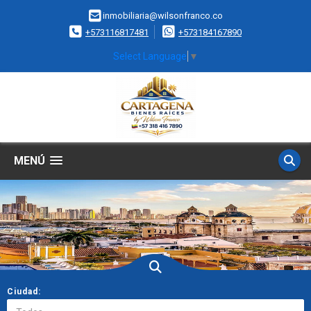
inmobiliaria@wilsonfranco.co
+573116817481
+573184167890
Select Language
▼
MENÚ
Ciudad: