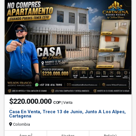
$220.000.000
COP
| Venta
Casa En Venta, Trece 13 de Junio, Junto A Los Alpes,
Cartagena
Colombia
2
Área m
Alcobas
Baño(s)