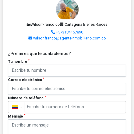
🏡WilsonFranco.co🏢 Cartagena Bienes Raíces
+573184167890
wilsonfranco@agenteinmobiliario.com.co
¿Prefieres que te contactemos?
*
Tu nombre
*
Correo electrónico
*
Número de teléfono
▼
*
Mensaje