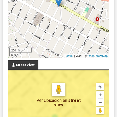
200 m
500 ft
Leaflet
| Wasi - ©
OpenStreetMap
Street View
Ver Ubicación
en
street
view