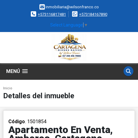
inmobiliaria@wilsonfranco.co
+573116817481
+573184167890
Select Language
▼
MENÚ
Inicio
Detalles del inmueble
Código
. 1501854
Apartamento En Venta,