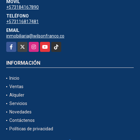
MÓVIL
+573184167890
TELÉFONO
+573116817481
EMAIL
inmobiliaria@wilsonfranco.co
Facebook
X
Instagram
YouTube
TikTok
INFORMACIÓN
Inicio
Ventas
Alquiler
Servicios
Novedades
Contáctenos
Políticas de privacidad