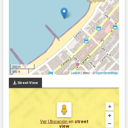
200 m
500 ft
Leaflet
| Wasi - ©
OpenStreetMap
Street View
Ver Ubicación
en
street
view