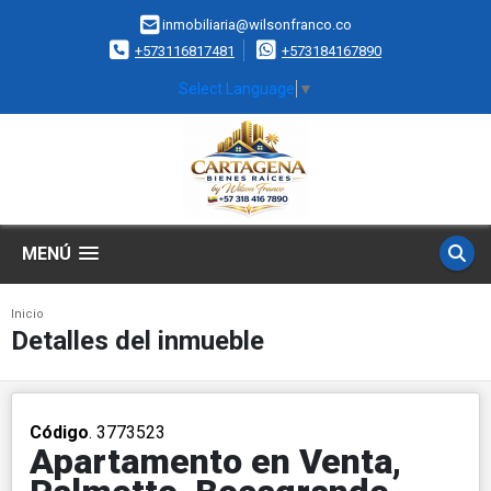
inmobiliaria@wilsonfranco.co
+573116817481
+573184167890
Select Language
▼
MENÚ
Inicio
Detalles del inmueble
Código
. 3773523
Apartamento en Venta,