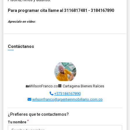
Para programar cita llame al 3116817481 - 3184167890
Aprecialo en vídeo:
Contáctanos
🏡WilsonFranco.co🏢 Cartagena Bienes Raíces
+573184167890
wilsonfranco@agenteinmobiliario.com.co
¿Prefieres que te contactemos?
*
Tu nombre