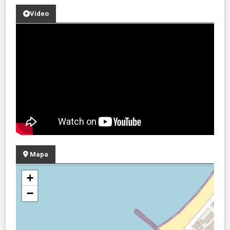
Video
Mapa
+
−