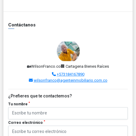
Contáctanos
🏡WilsonFranco.co🏢 Cartagena Bienes Raíces
+573184167890
wilsonfranco@agenteinmobiliario.com.co
¿Prefieres que te contactemos?
*
Tu nombre
*
Correo electrónico