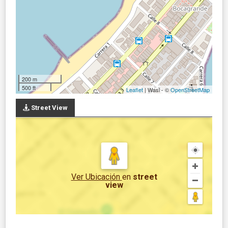
200 m
500 ft
Leaflet
| Wasi - ©
OpenStreetMap
Street View
Ver Ubicación
en
street
view