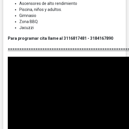
Ascensores de alto rendimiento
Piscina, niños y adultos.
Gimnasio
Zona BBQ
Jacuzzi
Para programar cita llame al 3116817481 - 3184167890
====================================================