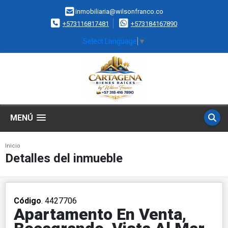
inmobiliaria@wilsonfranco.co
+573116817481
+573184167890
Select Language
▼
MENÚ
Inicio
Detalles del inmueble
Código
. 4427706
Apartamento En Venta,