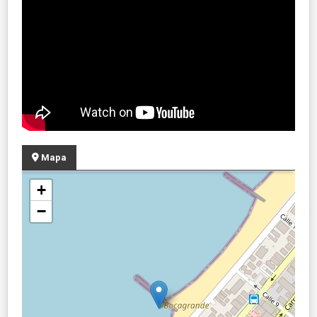
Mapa
+
−