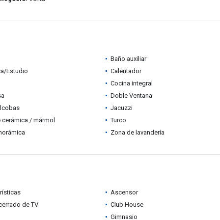
Baño auxiliar
ca/Estudio
Calentador
Cocina integral
sa
Doble Ventana
alcobas
Jacuzzi
 cerámica / mármol
Turco
anorámica
Zona de lavandería
rísticas
Ascensor
 cerrado de TV
Club House
Gimnasio