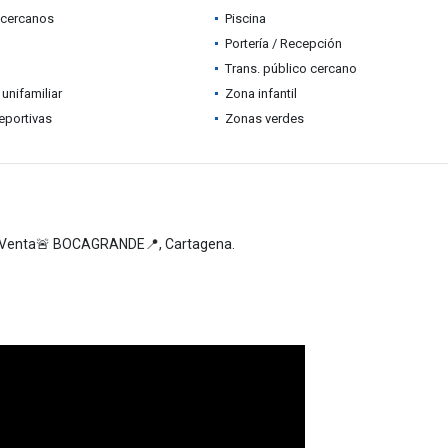
 cercanos
Piscina
Portería / Recepción
Trans. público cercano
 unifamiliar
Zona infantil
eportivas
Zonas verdes
 Venta🚨 BOCAGRANDE📍, Cartagena.