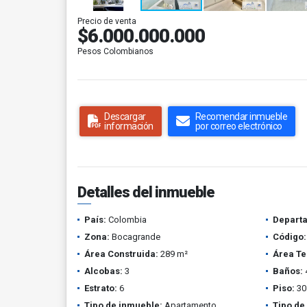
Precio de venta
$6.000.000.000
Pesos Colombianos
Descargar
Recomendar inmueble
información
por correo electrónico
Detalles del inmueble
País:
Colombia
Depart
Zona:
Bocagrande
Código:
Área Construida:
289 m²
Área Te
Alcobas:
3
Baños:
Estrato:
6
Piso:
30
Tipo de inmueble:
Apartamento
Tipo de