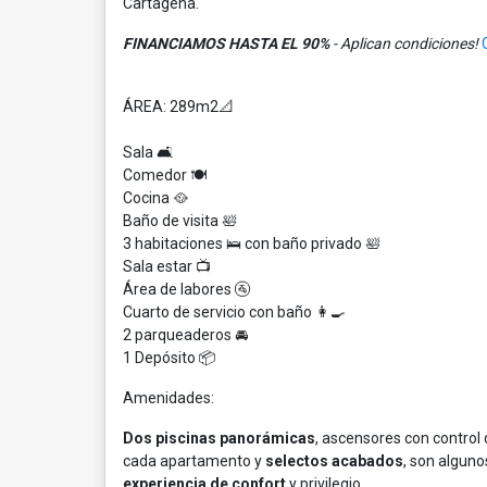
Cartagena.
FINANCIAMOS HASTA EL 90%
- Aplican condiciones!
ÁREA: 289m2📐
Sala 🛋️
Comedor 🍽️
Cocina 🥘
Baño de visita 🛀
3 habitaciones 🛌 con baño privado 🛀
Sala estar 📺
Área de labores 🚰
Cuarto de servicio con baño 👩‍🍳
2 parqueaderos 🚘
1 Depósito 📦
Amenidades:
Dos piscinas panorámicas
, ascensores con control 
cada apartamento y
selectos acabados
, son alguno
experiencia de confort
y privilegio.