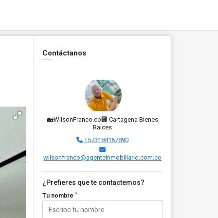
Contáctanos
🏡WilsonFranco.co🏢 Cartagena Bienes
Raíces
+573184167890
wilsonfranco@agenteinmobiliario.com.co
¿Prefieres que te contactemos?
*
Tu nombre