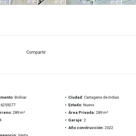
Compartir
amento:
Bolívar
Ciudad:
Cartagena de Indias
6259277
Estado:
Nuevo
rreno:
289 m²
Área Privada:
289 m²
4
Garaje:
2
Año construcción:
2022
 negocio:
Venta