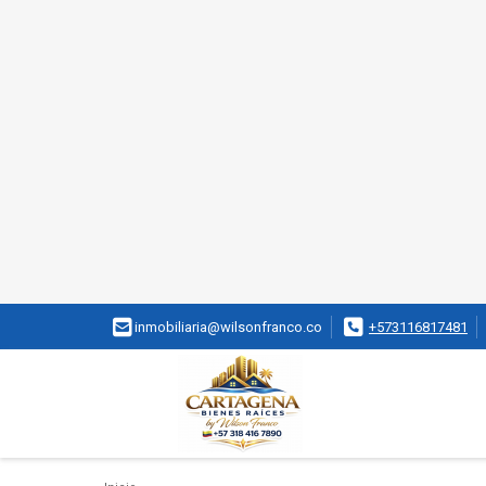
inmobiliaria@wilsonfranco.co
+573116817481