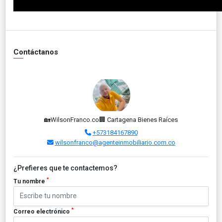
Contáctanos
🏡WilsonFranco.co🏢 Cartagena Bienes Raíces
+573184167890
wilsonfranco@agenteinmobiliario.com.co
¿Prefieres que te contactemos?
*
Tu nombre
*
Correo electrónico