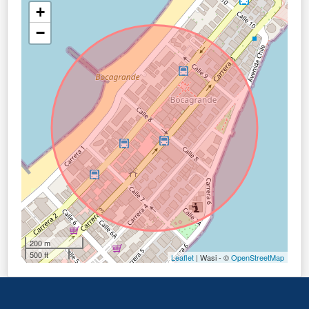
+
−
200 m
500 ft
Leaflet
| Wasi - ©
OpenStreetMap