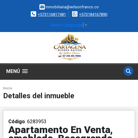
inmobiliaria@wilsonfranco.co
+573116817481
+573184167890
Select Language
▼
MENÚ
Inicio
Detalles del inmueble
Código
. 6283953
Apartamento En Venta,