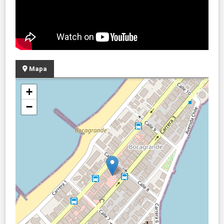
Mapa
+
−