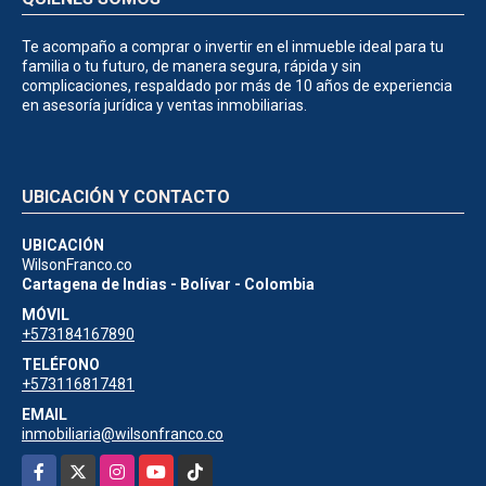
Te acompaño a comprar o invertir en el inmueble ideal para tu
familia o tu futuro, de manera segura, rápida y sin
complicaciones, respaldado por más de 10 años de experiencia
en asesoría jurídica y ventas inmobiliarias.
UBICACIÓN Y CONTACTO
UBICACIÓN
WilsonFranco.co
Cartagena de Indias - Bolívar - Colombia
MÓVIL
+573184167890
TELÉFONO
+573116817481
EMAIL
inmobiliaria@wilsonfranco.co
Facebook
X
Instagram
YouTube
TikTok