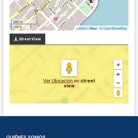
200 m
500 ft
Leaflet
| Wasi - ©
OpenStreetMap
Street View
Ver Ubicación
en
street
view
QUIÉNES SOMOS