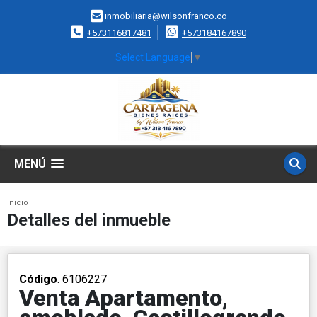
inmobiliaria@wilsonfranco.co
+573116817481
+573184167890
Select Language
▼
MENÚ
Inicio
Detalles del inmueble
Código
. 6106227
Venta Apartamento,