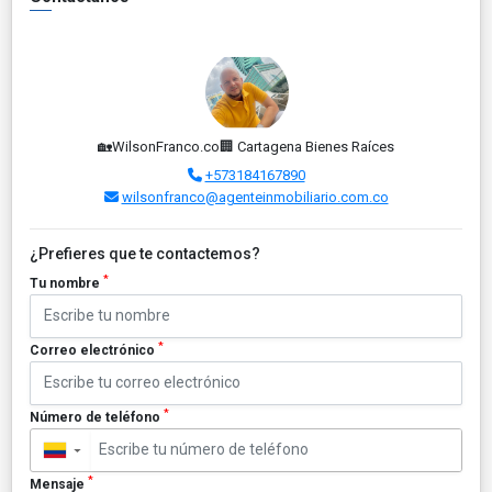
🏡WilsonFranco.co🏢 Cartagena Bienes Raíces
+573184167890
wilsonfranco@agenteinmobiliario.com.co
¿Prefieres que te contactemos?
*
Tu nombre
*
Correo electrónico
*
Número de teléfono
▼
*
Mensaje