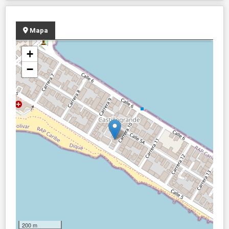
Mapa
+
−
200 m