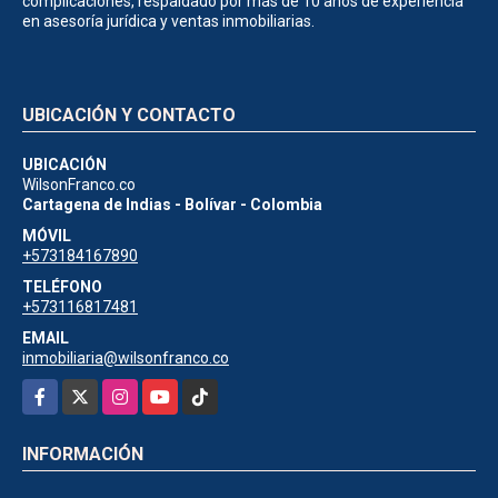
complicaciones, respaldado por más de 10 años de experiencia
en asesoría jurídica y ventas inmobiliarias.
UBICACIÓN Y CONTACTO
UBICACIÓN
WilsonFranco.co
Cartagena de Indias - Bolívar - Colombia
MÓVIL
+573184167890
TELÉFONO
+573116817481
EMAIL
inmobiliaria@wilsonfranco.co
Facebook
X
Instagram
YouTube
TikTok
INFORMACIÓN