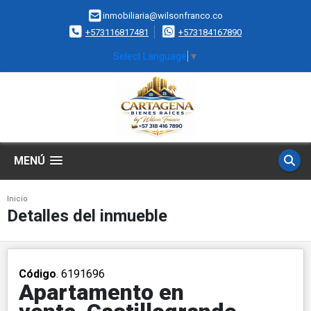
inmobiliaria@wilsonfranco.co
+573116817481
+573184167890
Select Language
▼
MENÚ
Inicio
Detalles del inmueble
Código
. 6191696
Apartamento en