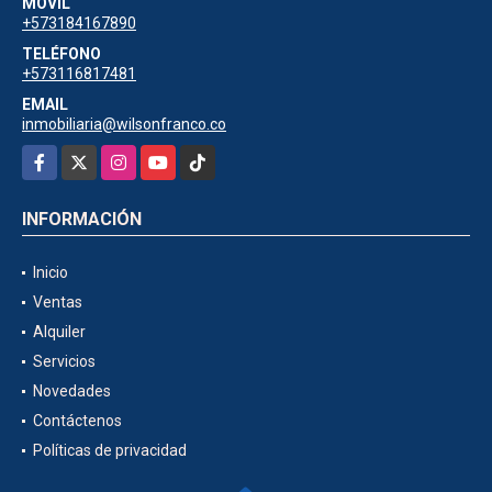
MÓVIL
+573184167890
TELÉFONO
+573116817481
EMAIL
inmobiliaria@wilsonfranco.co
Facebook
X
Instagram
YouTube
TikTok
INFORMACIÓN
Inicio
Ventas
Alquiler
Servicios
Novedades
Contáctenos
Políticas de privacidad