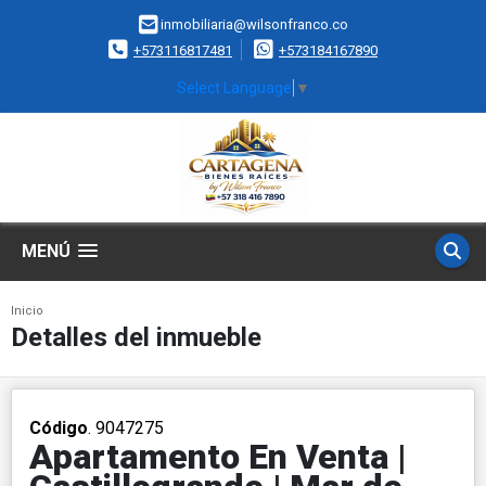
inmobiliaria@wilsonfranco.co
+573116817481
+573184167890
Select Language
▼
MENÚ
Inicio
Detalles del inmueble
Código
. 9047275
Apartamento En Venta |