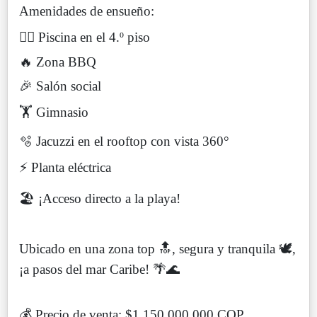
Amenidades de ensueño:
🏊‍♂️ Piscina en el 4.º piso
🔥 Zona BBQ
🎉 Salón social
🏋️ Gimnasio
🫧 Jacuzzi en el rooftop con vista 360°
⚡ Planta eléctrica
🏖️ ¡Acceso directo a la playa!
Ubicado en una zona top 🔝, segura y tranquila 🕊️,
¡a pasos del mar Caribe! 🌴🌊
💰 Precio de venta: $1.150.000.000 COP