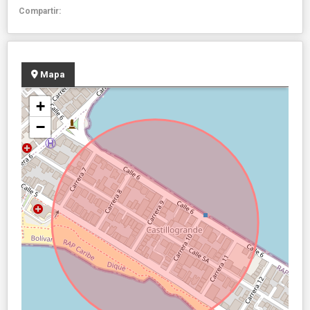
Compartir:
Mapa
+
−