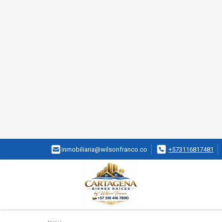
inmobiliaria@wilsonfranco.co
+573116817481