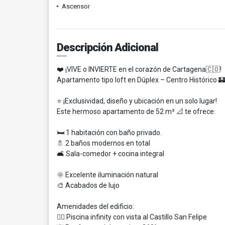
Ascensor
Descripción Adicional
❤️ ¡VIVE o INVIERTE en el corazón de Cartagena🇨🇴!
Apartamento tipo loft en Dúplex – Centro Histórico 🏰 
⭐️ ¡Exclusividad, diseño y ubicación en un solo lugar!
Este hermoso apartamento de 52 m² 📐 te ofrece:
🛏️ 1 habitación con baño privado.
🚿 2 baños modernos en total
🛋️ Sala-comedor + cocina integral
🌞 Excelente iluminación natural
🎨 Acabados de lujo
Amenidades del edificio:
🏊‍♀️ Piscina infinity con vista al Castillo San Felipe