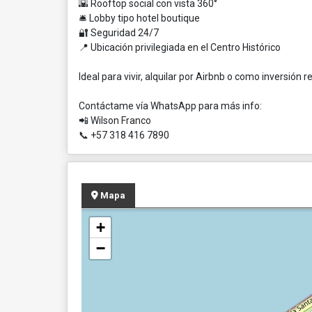
🌇 Rooftop social con vista 360°
🛎️ Lobby tipo hotel boutique
🔐 Seguridad 24/7
📍 Ubicación privilegiada en el Centro Histórico
Ideal para vivir, alquilar por Airbnb o como inversión r
Contáctame vía WhatsApp para más info:
📲 Wilson Franco
📞 +57 318 416 7890
Mapa
+
−