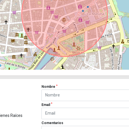
*
Nombre
*
Email
ienes Raíces
Comentarios