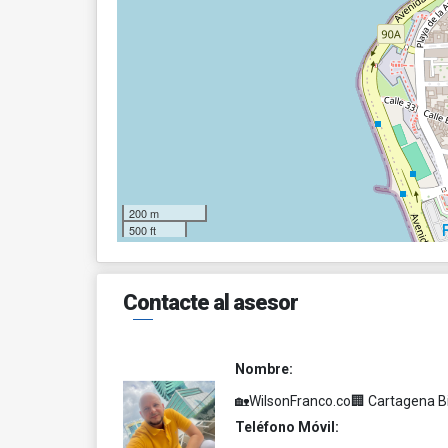
200 m
500 ft
Contacte al asesor
Nombre:
🏡WilsonFranco.co🏢 Cartagena B
Teléfono Móvil: