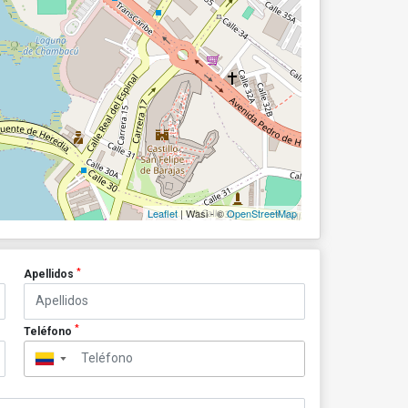
Leaflet
| Wasi - ©
OpenStreetMap
*
Apellidos
*
Teléfono
▼