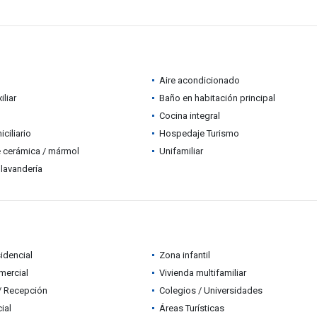
Aire acondicionado
iliar
Baño en habitación principal
Cocina integral
ciliario
Hospedaje Turismo
 cerámica / mármol
Unifamiliar
lavandería
idencial
Zona infantil
mercial
Vivienda multifamiliar
 / Recepción
Colegios / Universidades
ial
Áreas Turísticas