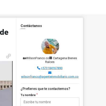
Contáctanos
 de
🏡WilsonFranco.co🏢 Cartagena Bienes
Raíces
+573184167890
wilsonfranco@agenteinmobiliario.com.co
¿Prefieres que te contactemos?
*
Tu nombre