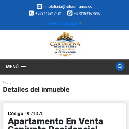
inmobiliaria@wilsonfranco.co
+573116817481
+573184167890
Select Language
▼
MENÚ
Inicio
Detalles del inmueble
Código
. 9021370
Apartamento En Venta