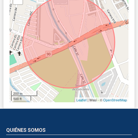
200 m
500 ft
Leaflet
| Wasi - ©
OpenStreetMap
QUIÉNES SOMOS