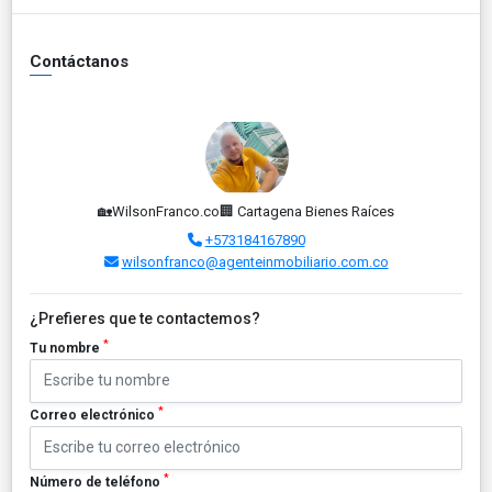
Contáctanos
🏡WilsonFranco.co🏢 Cartagena Bienes Raíces
+573184167890
wilsonfranco@agenteinmobiliario.com.co
¿Prefieres que te contactemos?
*
Tu nombre
*
Correo electrónico
*
Número de teléfono