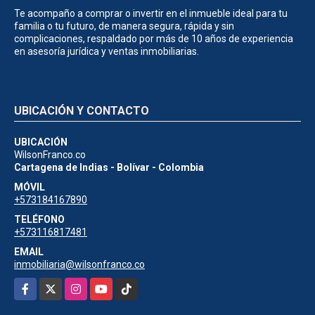
Te acompaño a comprar o invertir en el inmueble ideal para tu
familia o tu futuro, de manera segura, rápida y sin
complicaciones, respaldado por más de 10 años de experiencia
en asesoría jurídica y ventas inmobiliarias.
UBICACIÓN Y CONTACTO
UBICACIÓN
WilsonFranco.co
Cartagena de Indias - Bolívar - Colombia
MÓVIL
+573184167890
TELÉFONO
+573116817481
EMAIL
inmobiliaria@wilsonfranco.co
Facebook
X
Instagram
YouTube
TikTok