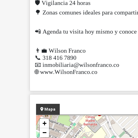
🛡 Vigilancia 24 horas
🌳 Zonas comunes ideales para compartir
📲 Agenda tu visita hoy mismo y conoce
👨‍💼 Wilson Franco
📞 318 416 7890
📧 inmobiliaria@wilsonfranco.co
🌐 www.WilsonFranco.co
Mapa
+
−