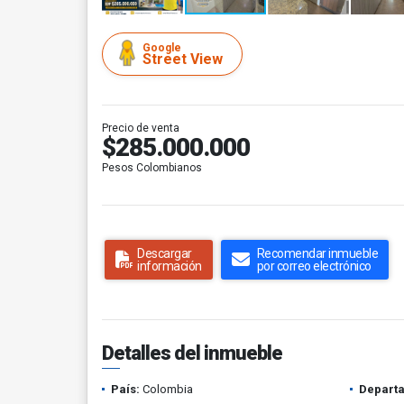
Google
Street View
Precio de venta
$285.000.000
Pesos Colombianos
Descargar
Recomendar inmueble
información
por correo electrónico
Detalles del inmueble
País:
Colombia
Depart