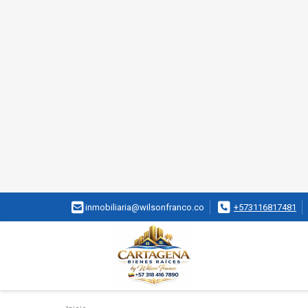
inmobiliaria@wilsonfranco.co
+573116817481