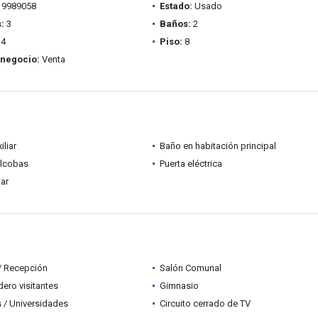
9989058
Estado:
Usado
:
3
Baños:
2
4
Piso:
8
 negocio:
Venta
iliar
Baño en habitación principal
alcobas
Puerta eléctrica
iar
 / Recepción
Salón Comunal
ero visitantes
Gimnasio
 / Universidades
Circuito cerrado de TV