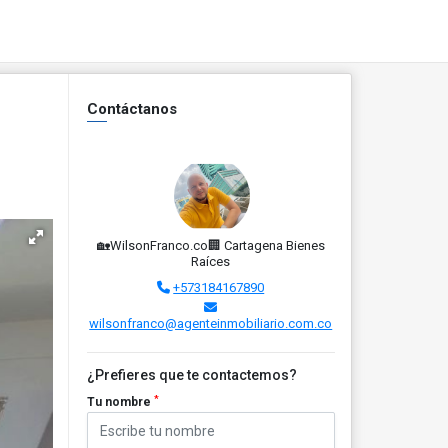
Contáctanos
🏡WilsonFranco.co🏢 Cartagena Bienes
Raíces
+573184167890
wilsonfranco@agenteinmobiliario.com.co
¿Prefieres que te contactemos?
*
Tu nombre