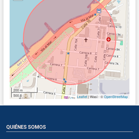
200 m
500 ft
Leaflet
| Wasi - ©
OpenStreetMap
QUIÉNES SOMOS