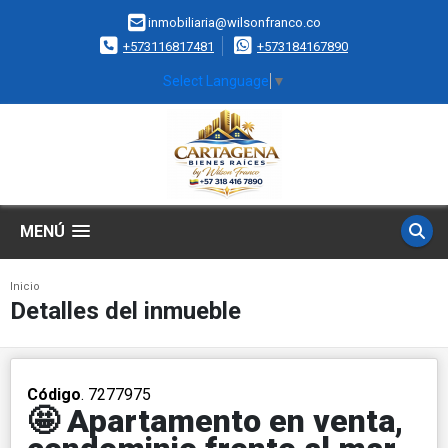
inmobiliaria@wilsonfranco.co
+573116817481
+573184167890
Select Language
▼
MENÚ
Inicio
Detalles del inmueble
Código
. 7277975
🤩 Apartamento en venta,