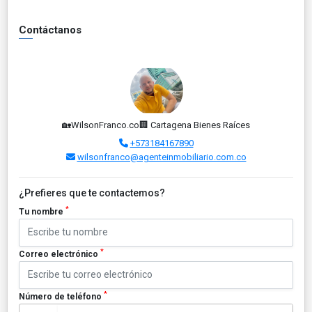
Contáctanos
🏡WilsonFranco.co🏢 Cartagena Bienes Raíces
+573184167890
wilsonfranco@agenteinmobiliario.com.co
¿Prefieres que te contactemos?
*
Tu nombre
*
Correo electrónico
*
Número de teléfono