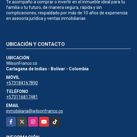
Te acompaño a comprar o invertir en el inmueble ideal para tu
familia o tu futuro, de manera segura, rápida y sin
complicaciones, respaldado por más de 10 años de experiencia
en asesoría jurídica y ventas inmobiliarias.
UBICACIÓN Y CONTACTO
UBICACIÓN
WilsonFranco.co
Cartagena de Indias - Bolívar - Colombia
MÓVIL
+573184167890
TELÉFONO
+573116817481
EMAIL
inmobiliaria@wilsonfranco.co
Facebook
X
Instagram
YouTube
TikTok