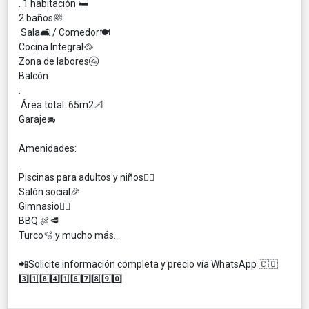
. 1 habitación 🛏
2 baños🛀
Sala🛋 / Comedor🍽
Cocina Integral🥘
Zona de labores🚰
Balcón
.
Área total: 65m2📐
Garaje🚘
Amenidades:
.
Piscinas para adultos y niños🏊‍♀️
Salón social🎉
Gimnasio🏋️‍♂️
BBQ 🍖🥩
Turco🫧 y mucho más. .
📲Solicite información completa y precio vía WhatsApp 🇨🇴
3️⃣1️⃣8️⃣4️⃣1️⃣6️⃣7️⃣8️⃣9️⃣0️⃣