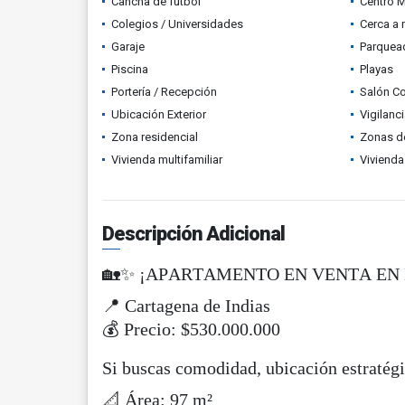
Cancha de futbol
Centro 
Colegios / Universidades
Cerca a 
Garaje
Parquead
Piscina
Playas
Portería / Recepción
Salón C
Ubicación Exterior
Vigilanc
Zona residencial
Zonas d
Vivienda multifamiliar
Vivienda
Descripción Adicional
🏡✨ ¡APARTAMENTO EN VENTA EN
📍 Cartagena de Indias
💰 Precio: $530.000.000
Si buscas comodidad, ubicación estratégi
📐 Área: 97 m²