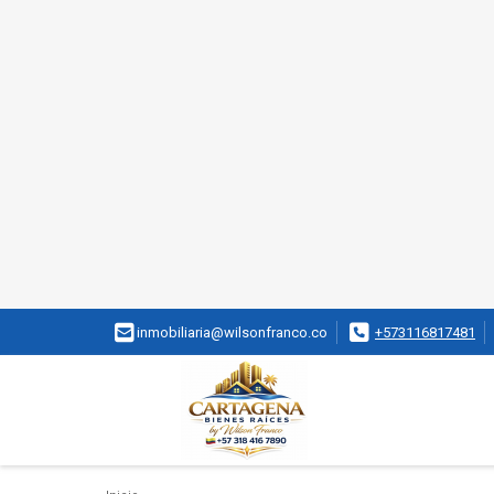
inmobiliaria@wilsonfranco.co
+573116817481