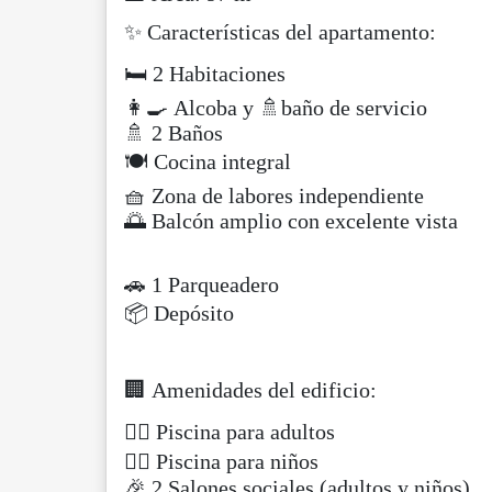
✨ Características del apartamento:
🛏️ 2 Habitaciones
👩‍🍳 Alcoba y 🚿baño de servicio
🚿 2 Baños
🍽️ Cocina integral
🧺 Zona de labores independiente
🌅 Balcón amplio con excelente vista
🚗 1 Parqueadero
📦 Depósito
🏢 Amenidades del edificio:
🏊‍♂️ Piscina para adultos
🏊‍♀️ Piscina para niños
🎉 2 Salones sociales (adultos y niños)