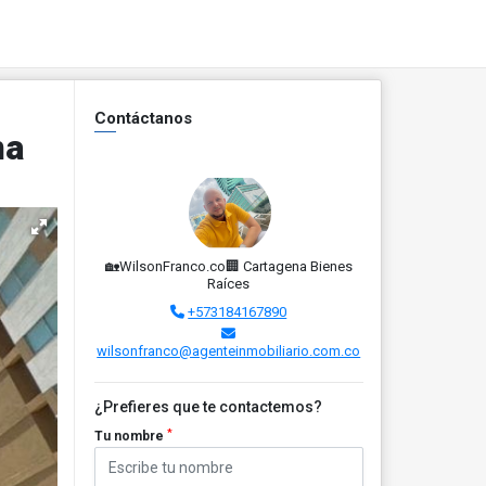
Contáctanos
na
🏡WilsonFranco.co🏢 Cartagena Bienes
Raíces
+573184167890
wilsonfranco@agenteinmobiliario.com.co
¿Prefieres que te contactemos?
*
Tu nombre