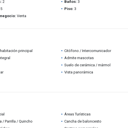
:
2
Baños:
3
5
Piso:
3
 negocio:
Venta
habitación principal
Citófono / Intercomunicador
ntegral
Admite mascotas
Suelo de cerámica / mármol
iar
Vista panorámica
ial
Áreas Turísticas
 / Parrilla / Quincho
Cancha de baloncesto