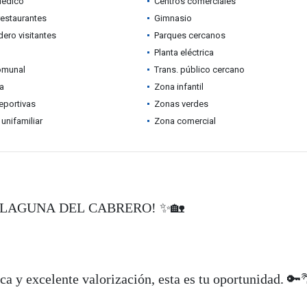
Médico
Centros comerciales
restaurantes
Gimnasio
ero visitantes
Parques cercanos
Planta eléctrica
omunal
Trans. público cercano
ia
Zona infantil
eportivas
Zonas verdes
 unifamiliar
Zona comercial
 LAGUNA DEL CABRERO! ✨🏡
ca y excelente valorización, esta es tu oportunidad. 🔑