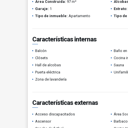
Área Construida:
97 m²
Alcobas
Garaje:
1
Estrato:
Tipo de inmueble:
Apartamento
Tipo de
Características internas
Balcón
Baño en 
Clósets
Cocina i
Hall de alcobas
Sauna
Puerta eléctrica
Unifamil
Zona de lavandería
Características externas
Acceso discapacitados
Área Soc
Ascensor
Barbacoa