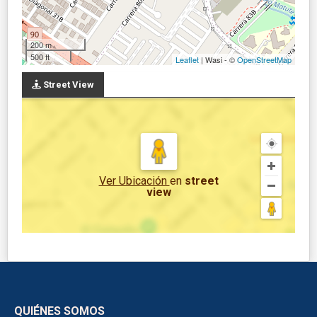
200 m
500 ft
Leaflet
| Wasi - ©
OpenStreetMap
Street View
Ver Ubicación
en
street
view
QUIÉNES SOMOS