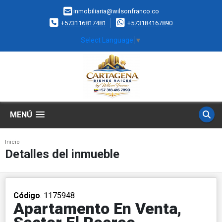
inmobiliaria@wilsonfranco.co
+573116817481
+573184167890
Select Language
▼
MENÚ
Inicio
Detalles del inmueble
Código
. 1175948
Apartamento En Venta,