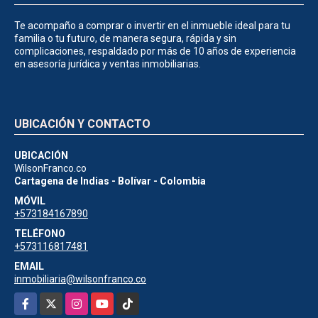
Te acompaño a comprar o invertir en el inmueble ideal para tu
familia o tu futuro, de manera segura, rápida y sin
complicaciones, respaldado por más de 10 años de experiencia
en asesoría jurídica y ventas inmobiliarias.
UBICACIÓN Y CONTACTO
UBICACIÓN
WilsonFranco.co
Cartagena de Indias - Bolívar - Colombia
MÓVIL
+573184167890
TELÉFONO
+573116817481
EMAIL
inmobiliaria@wilsonfranco.co
Facebook
X
Instagram
YouTube
TikTok