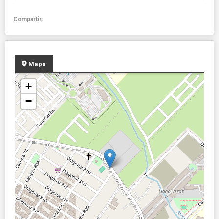
Compartir:
Mapa
+
−