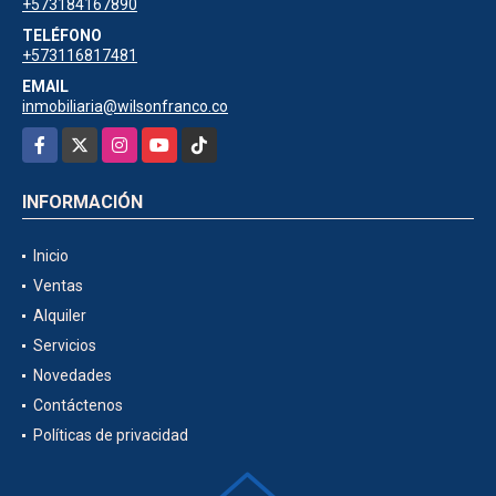
+573184167890
TELÉFONO
+573116817481
EMAIL
inmobiliaria@wilsonfranco.co
Facebook
X
Instagram
YouTube
TikTok
INFORMACIÓN
Inicio
Ventas
Alquiler
Servicios
Novedades
Contáctenos
Políticas de privacidad