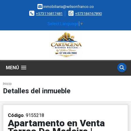
inmobiliaria@wilsonfranco.co
+573116817481
+573184167890
Select Language
▼
MENÚ
Inicio
Detalles del inmueble
Código
. 9155218
Apartamento en Venta