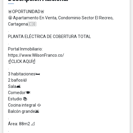
🚨OPORTUNIDAD🚨
🤩 Apartamento En Venta, Condominio Sector El Recreo,
Cartagena🇨🇴
.
PLANTA ELÉCTRICA DE COBERTURA TOTAL
.
Portal Inmobiliario:
https://www.WilsonFranco.co/
☝️CLICK AQUÍ☝️
.
3 habitaciones🛏
2 baños🛀
Sala🛋
Comedor🍽
Estudio 📚
Cocina integral 🥘
Balcón grande🌆
.
Área: 88m2 📐
.