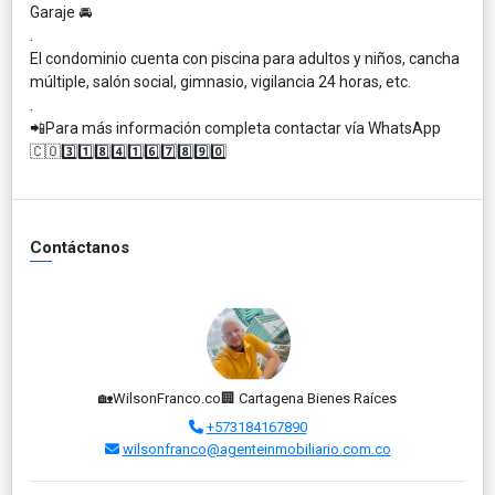
Garaje 🚘
.
El condominio cuenta con piscina para adultos y niños, cancha
múltiple, salón social, gimnasio, vigilancia 24 horas, etc.
.
📲Para más información completa contactar vía WhatsApp
🇨🇴3️⃣1️⃣8️⃣4️⃣1️⃣6️⃣7️⃣8️⃣9️⃣0️⃣
Contáctanos
🏡WilsonFranco.co🏢 Cartagena Bienes Raíces
+573184167890
wilsonfranco@agenteinmobiliario.com.co