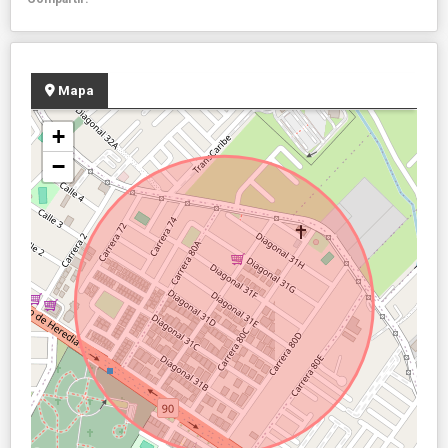
Mapa
+
−