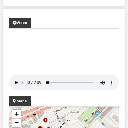
Video
Mapa
+
−