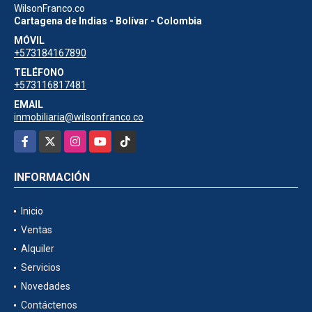
WilsonFranco.co
Cartagena de Indias - Bolívar - Colombia
MÓVIL
+573184167890
TELÉFONO
+573116817481
EMAIL
inmobiliaria@wilsonfranco.co
Facebook
X
Instagram
YouTube
TikTok
INFORMACIÓN
Inicio
Ventas
Alquiler
Servicios
Novedades
Contáctenos