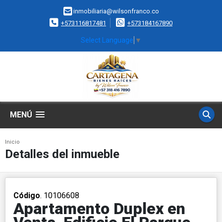
inmobiliaria@wilsonfranco.co
+573116817481
+573184167890
Select Language
▼
MENÚ
Inicio
Detalles del inmueble
Código
. 10106608
Apartamento Duplex en