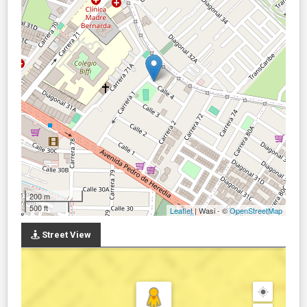
200 m
500 ft
Leaflet
| Wasi - ©
OpenStreetMap
Street View