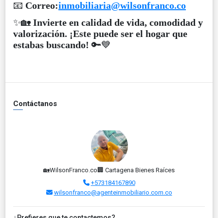
📧
Correo:
inmobiliaria@wilsonfranco.co
✨🏡
Invierte en calidad de vida, comodidad y
valorización. ¡Este puede ser el hogar que
estabas buscando!
🔑💙
Contáctanos
🏡WilsonFranco.co🏢 Cartagena Bienes Raíces
+573184167890
wilsonfranco@agenteinmobiliario.com.co
¿Prefieres que te contactemos?