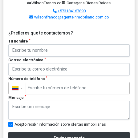
🏡WilsonFranco.co🏢 Cartagena Bienes Raíces
+573184167890
wilsonfranco@agenteinmobiliario.com.co
¿Prefieres que te contactemos?
*
Tu nombre
*
Correo electrónico
*
Número de teléfono
▼
*
Mensaje
Acepto recibir información sobre ofertas inmobiliarias