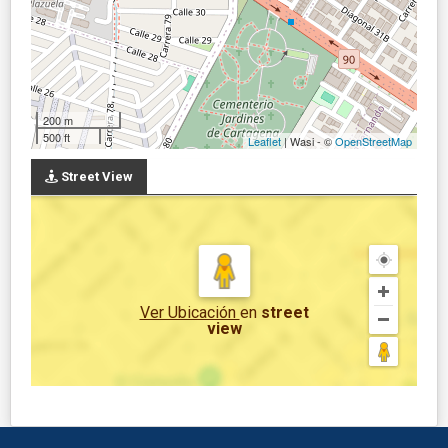
200 m
500 ft
Leaflet
| Wasi - ©
OpenStreetMap
Street View
Ver Ubicación
en
street
view