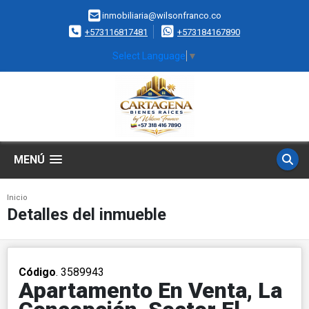
inmobiliaria@wilsonfranco.co
+573116817481
+573184167890
Select Language
▼
MENÚ
Inicio
Detalles del inmueble
Código
. 3589943
Apartamento En Venta, La