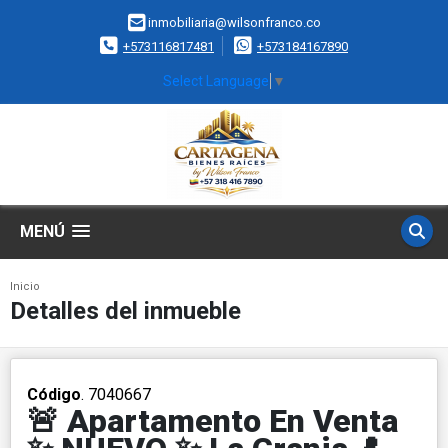
inmobiliaria@wilsonfranco.co
+573116817481
+573184167890
Select Language
▼
MENÚ
Inicio
Detalles del inmueble
Código
. 7040667
🚨 Apartamento En Venta