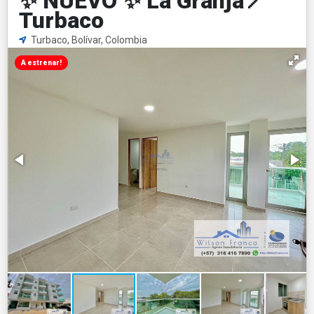
✨ NUEVO ✨ La Granja📍
Turbaco
Turbaco, Bolívar, Colombia
A estrenar!