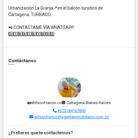
Urbanización La Granja📍en el balcón turistico de
Cartagena, TURBACO.
.
📲 CONTACTAME VÍA WHATSAPP
3️⃣1️⃣8️⃣4️⃣1️⃣6️⃣7️⃣8️⃣9️⃣0️⃣
Contáctanos
🏡WilsonFranco.co🏢 Cartagena Bienes Raíces
+573184167890
wilsonfranco@agenteinmobiliario.com.co
¿Prefieres que te contactemos?