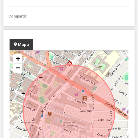
Compartir:
Mapa
+
−