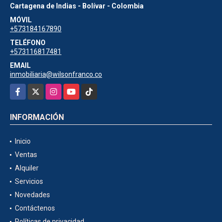
Cartagena de Indias - Bolívar - Colombia
MÓVIL
+573184167890
TELÉFONO
+573116817481
EMAIL
inmobiliaria@wilsonfranco.co
Facebook
X
Instagram
YouTube
TikTok
INFORMACIÓN
Inicio
Ventas
Alquiler
Servicios
Novedades
Contáctenos
Políticas de privacidad