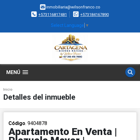
inmobiliaria@wilsonfranco.co
+573116817481
+573184167890
Select Language
▼
MENÚ
Inicio
Detalles del inmueble
Código
. 9404878
Apartamento En Venta |