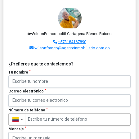
🏡WilsonFranco.co🏢 Cartagena Bienes Raíces
+573184167890
wilsonfranco@agenteinmobiliario.com.co
¿Prefieres que te contactemos?
*
Tu nombre
*
Correo electrónico
*
Número de teléfono
▼
*
Mensaje