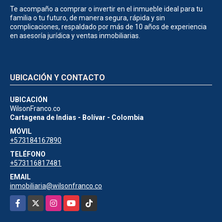
Te acompaño a comprar o invertir en el inmueble ideal para tu
familia o tu futuro, de manera segura, rápida y sin
complicaciones, respaldado por más de 10 años de experiencia
en asesoría jurídica y ventas inmobiliarias.
UBICACIÓN Y CONTACTO
UBICACIÓN
WilsonFranco.co
Cartagena de Indias - Bolívar - Colombia
MÓVIL
+573184167890
TELÉFONO
+573116817481
EMAIL
inmobiliaria@wilsonfranco.co
Facebook
X
Instagram
YouTube
TikTok