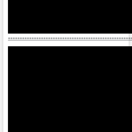
====================================================