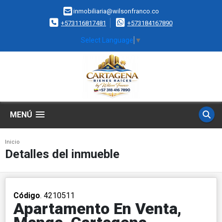
inmobiliaria@wilsonfranco.co
+573116817481
+573184167890
Select Language
▼
MENÚ
Inicio
Detalles del inmueble
Código
. 4210511
Apartamento En Venta,