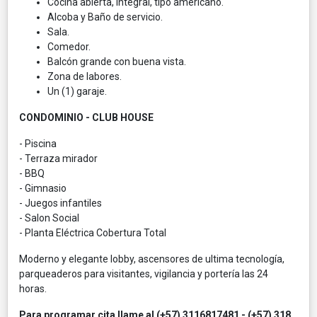
Cocina abierta, integral, tipo americano.
Alcoba y Baño de servicio.
Sala.
Comedor.
Balcón grande con buena vista.
Zona de labores.
Un (1) garaje.
CONDOMINIO - CLUB HOUSE
- Piscina
- Terraza mirador
- BBQ
- Gimnasio
- Juegos infantiles
- Salon Social
- Planta Eléctrica Cobertura Total
Moderno y elegante lobby, ascensores de ultima tecnología,
parqueaderos para visitantes, vigilancia y portería las 24
horas.
Para programar cita llame al (+57) 3116817481 - (+57) 318