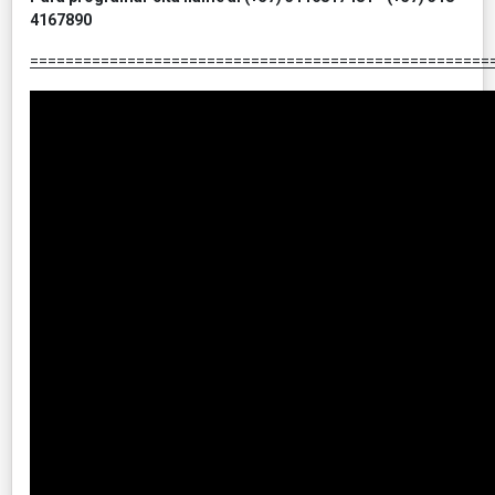
4167890
====================================================