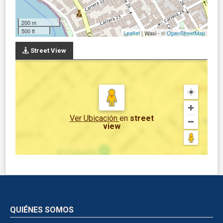
200 m
500 ft
Leaflet
| Wasi - ©
OpenStreetMap
Street View
Ver Ubicación
en
street
view
QUIÉNES SOMOS