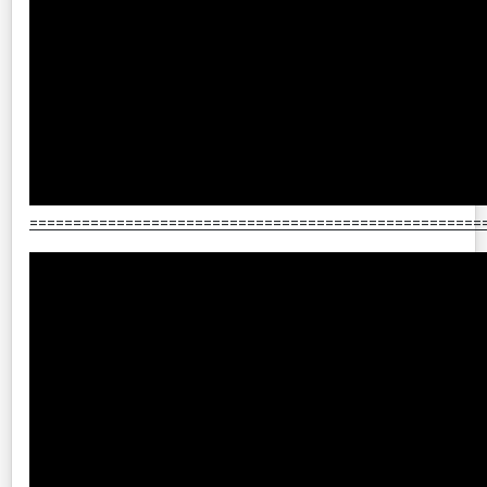
====================================================