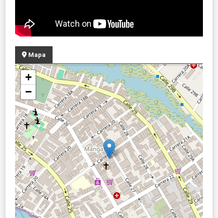
Mapa
+
−