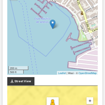
200 m
500 ft
Leaflet
| Wasi - ©
OpenStreetMap
Street View