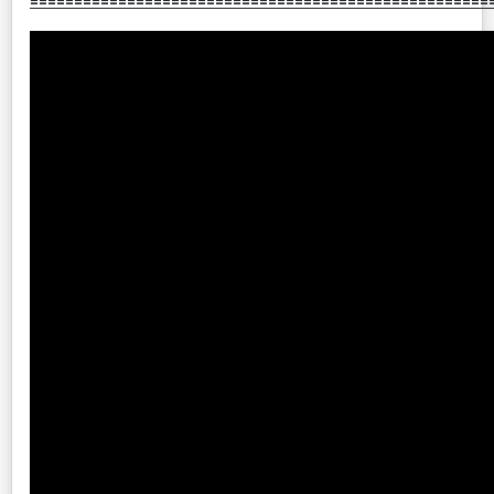
====================================================