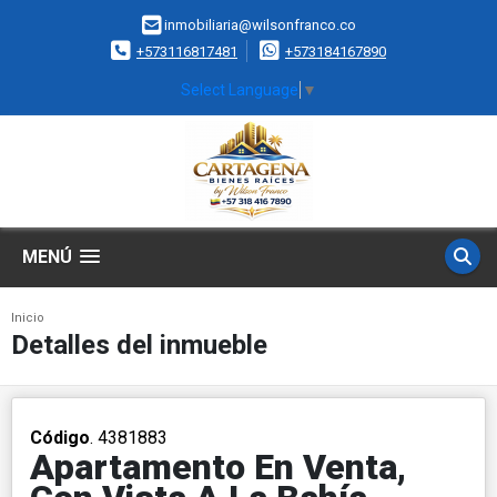
inmobiliaria@wilsonfranco.co
+573116817481
+573184167890
Select Language
▼
MENÚ
Inicio
Detalles del inmueble
Código
. 4381883
Apartamento En Venta,