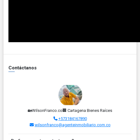
Contáctanos
🏡WilsonFranco.co🏢 Cartagena Bienes Raíces
+573184167890
wilsonfranco@agenteinmobiliario.com.co