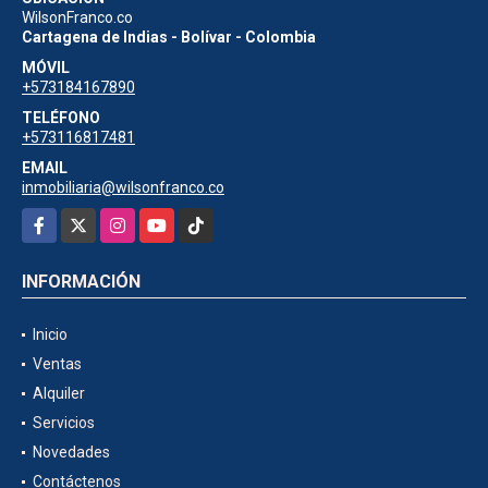
WilsonFranco.co
Cartagena de Indias - Bolívar - Colombia
MÓVIL
+573184167890
TELÉFONO
+573116817481
EMAIL
inmobiliaria@wilsonfranco.co
Facebook
X
Instagram
YouTube
TikTok
INFORMACIÓN
Inicio
Ventas
Alquiler
Servicios
Novedades
Contáctenos