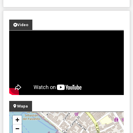
Video
Mapa
+
−