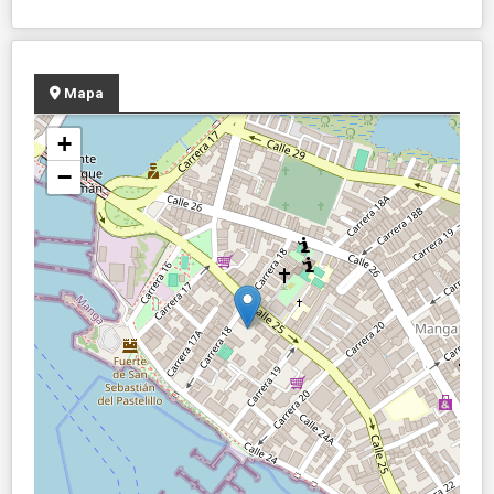
Mapa
+
−