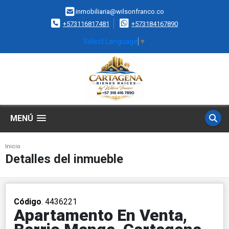
inmobiliaria@wilsonfranco.co
+573116817481
+573184167890
Select Language
▼
MENÚ
Inicio
Detalles del inmueble
Código
. 4436221
Apartamento En Venta,