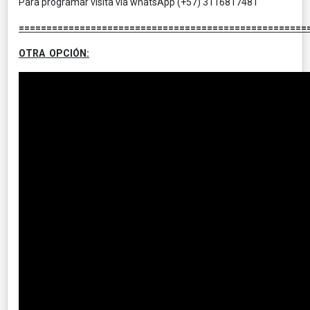
Para programar visita via whatsApp (+57) 3116817481
====================================================
OTRA OPCIÓN: