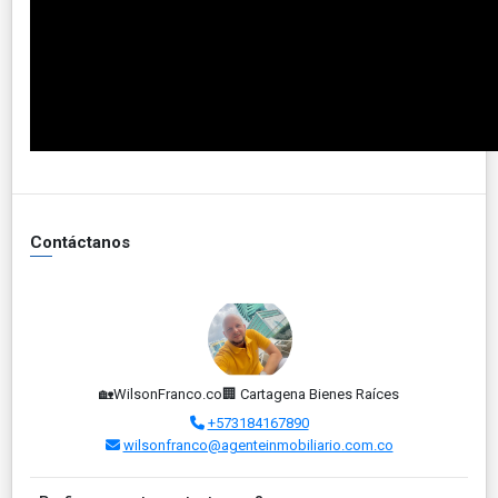
Contáctanos
🏡WilsonFranco.co🏢 Cartagena Bienes Raíces
+573184167890
wilsonfranco@agenteinmobiliario.com.co