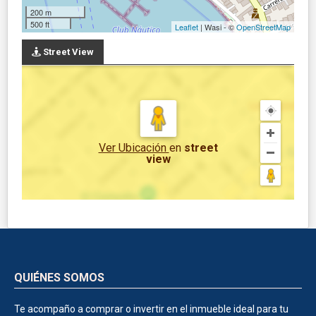
200 m
500 ft
Leaflet
| Wasi - ©
OpenStreetMap
Street View
Ver Ubicación
en
street
view
QUIÉNES SOMOS
Te acompaño a comprar o invertir en el inmueble ideal para tu