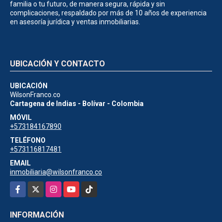
familia o tu futuro, de manera segura, rápida y sin
complicaciones, respaldado por más de 10 años de experiencia
en asesoría jurídica y ventas inmobiliarias.
UBICACIÓN Y CONTACTO
UBICACIÓN
WilsonFranco.co
Cartagena de Indias - Bolívar - Colombia
MÓVIL
+573184167890
TELÉFONO
+573116817481
EMAIL
inmobiliaria@wilsonfranco.co
Facebook
X
Instagram
YouTube
TikTok
INFORMACIÓN