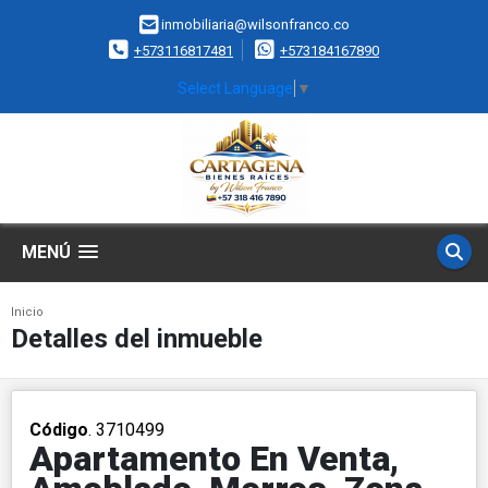
inmobiliaria@wilsonfranco.co
+573116817481
+573184167890
Select Language
▼
MENÚ
Inicio
Detalles del inmueble
Código
. 3710499
Apartamento En Venta,