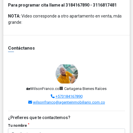
Para programar cita llame al 3184167890 - 3116817481
NOTA:
Video corresponde a otro apartamento en venta, más
grande:
Contáctanos
🏡WilsonFranco.co🏢 Cartagena Bienes Raíces
+573184167890
wilsonfranco@agenteinmobiliario.com.co
¿Prefieres que te contactemos?
*
Tu nombre