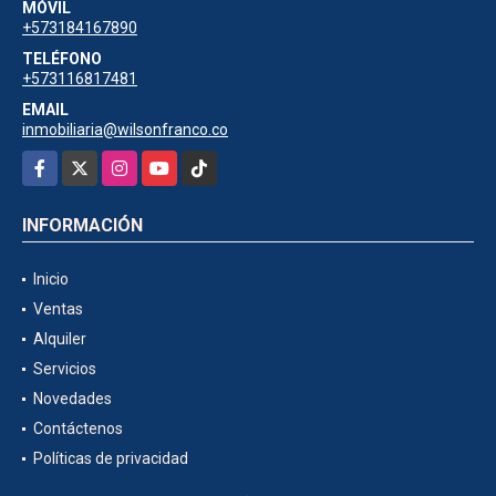
MÓVIL
+573184167890
TELÉFONO
+573116817481
EMAIL
inmobiliaria@wilsonfranco.co
Facebook
X
Instagram
YouTube
TikTok
INFORMACIÓN
Inicio
Ventas
Alquiler
Servicios
Novedades
Contáctenos
Políticas de privacidad