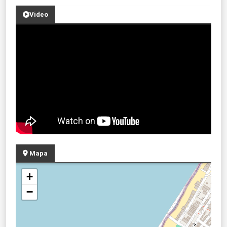
Video
Mapa
+
−