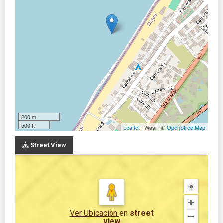
200 m
500 ft
Leaflet
| Wasi - ©
OpenStreetMap
Street View
Ver Ubicación
en
street
view