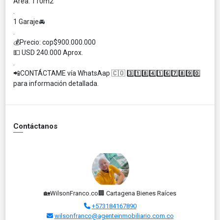
Área: 110m2
.
1 Garaje🚘
.
💰Precio: cop$900.000.000
💵 USD 240.000 Aprox.
.
📲CONTÁCTAME vía WhatsAap 🇨🇴 3️⃣1️⃣8️⃣4️⃣1️⃣6️⃣7️⃣8️⃣9️⃣0️⃣
para información detallada.
Contáctanos
🏡WilsonFranco.co🏢 Cartagena Bienes Raíces
+573184167890
wilsonfranco@agenteinmobiliario.com.co