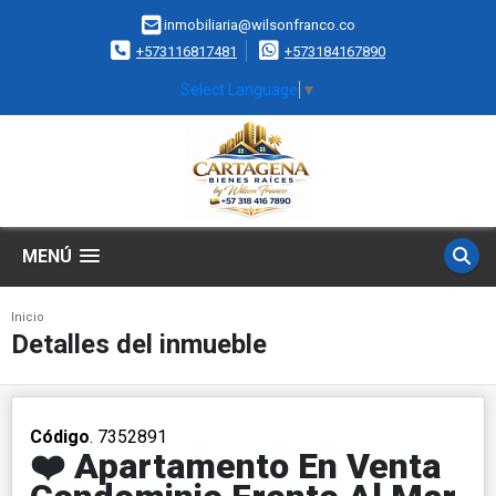
inmobiliaria@wilsonfranco.co
+573116817481
+573184167890
Select Language
▼
MENÚ
Inicio
Detalles del inmueble
Código
. 7352891
❤️ Apartamento En Venta