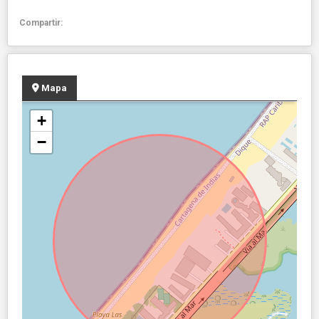
Compartir:
Mapa
+
−