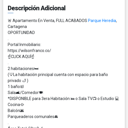
Descripción Adicional
🚨 Apartamento En Venta, FULL ACABADOS
Parque Heredia
,
Cartagena
OPORTUNIDAD
.
Portal Inmobiliario:
https://wilsonfranco.co/
☝️CLICK AQUÍ☝️
.
2 habitaciones🛏
(💡La habitación principal cuenta con espacio para baño
privado 🛁 )
1 baño🛀
Sala🛋/Comedor🍽
*DISPONIBLE para 3era Habitación 🛌 o Sala TV📺 o Estudio 💻
Cocina🥘
Balcón🌆
Parqueaderos comunales🚘
.