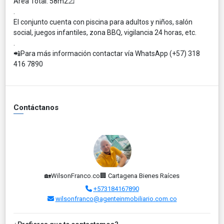
Área Total: 58m2📐
.
El conjunto cuenta con piscina para adultos y niños, salón
social, juegos infantiles, zona BBQ, vigilancia 24 horas, etc.
.
📲Para más información contactar vía WhatsApp (+57) 318
416 7890
Contáctanos
🏡WilsonFranco.co🏢 Cartagena Bienes Raíces
+573184167890
wilsonfranco@agenteinmobiliario.com.co