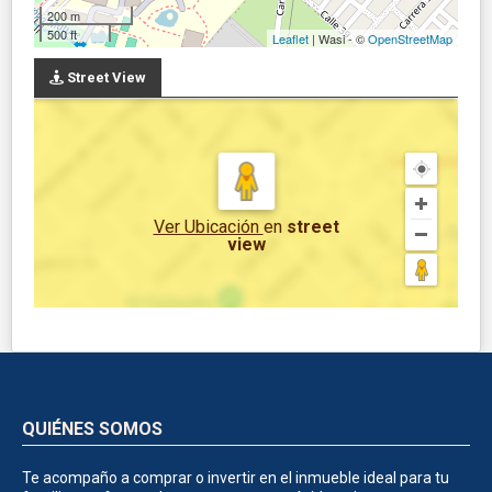
200 m
500 ft
Leaflet
| Wasi - ©
OpenStreetMap
Street View
Ver Ubicación
en
street
view
QUIÉNES SOMOS
Te acompaño a comprar o invertir en el inmueble ideal para tu