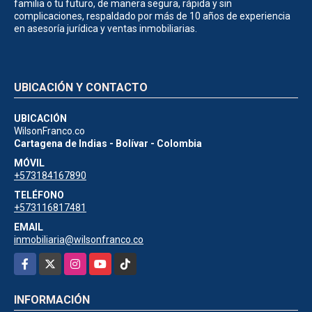
familia o tu futuro, de manera segura, rápida y sin
complicaciones, respaldado por más de 10 años de experiencia
en asesoría jurídica y ventas inmobiliarias.
UBICACIÓN Y CONTACTO
UBICACIÓN
WilsonFranco.co
Cartagena de Indias - Bolívar - Colombia
MÓVIL
+573184167890
TELÉFONO
+573116817481
EMAIL
inmobiliaria@wilsonfranco.co
Facebook
X
Instagram
YouTube
TikTok
INFORMACIÓN