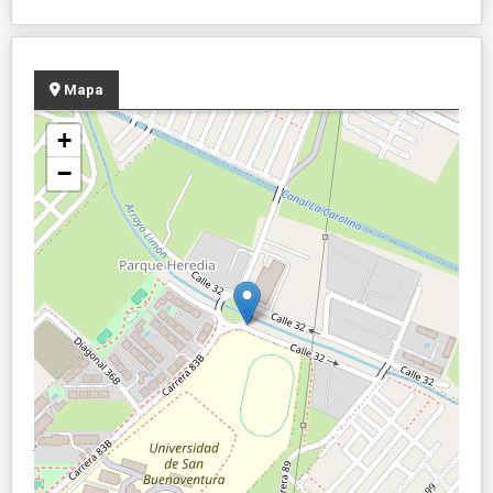
Mapa
+
−