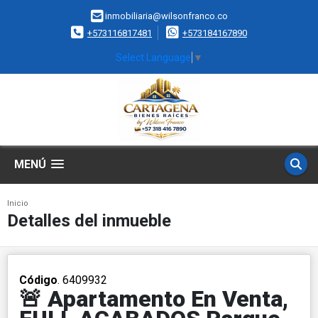
inmobiliaria@wilsonfranco.co
+573116817481
+573184167890
Select Language
▼
MENÚ
Inicio
Detalles del inmueble
Código
. 6409932
🚨 Apartamento En Venta,