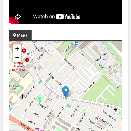
Mapa
+
−