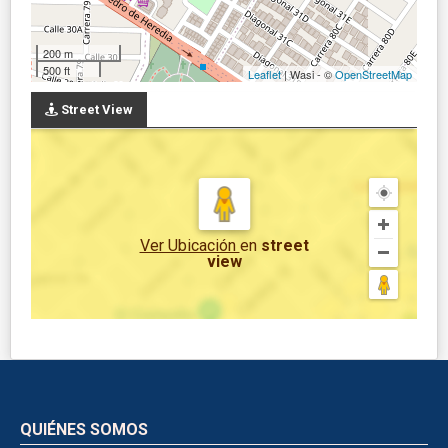
200 m
500 ft
Leaflet
| Wasi - ©
OpenStreetMap
Street View
Ver Ubicación
en
street
view
QUIÉNES SOMOS