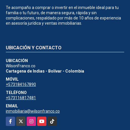
Te acompaño a comprar o invertir en el inmueble ideal para tu
familia o tu futuro, de manera segura, rápida y sin
complicaciones, respaldado por más de 10 años de experiencia
en asesoría jurídica y ventas inmobiliarias.
UBICACIÓN Y CONTACTO
UBICACIÓN
WilsonFranco.co
Cartagena de Indias - Bolívar - Colombia
MÓVIL
+573184167890
TELÉFONO
+573116817481
EMAIL
inmobiliaria@wilsonfranco.co
Facebook
X
Instagram
YouTube
TikTok