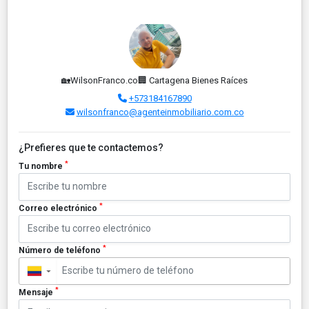
🏡WilsonFranco.co🏢 Cartagena Bienes Raíces
+573184167890
wilsonfranco@agenteinmobiliario.com.co
¿Prefieres que te contactemos?
*
Tu nombre
*
Correo electrónico
*
Número de teléfono
▼
*
Mensaje