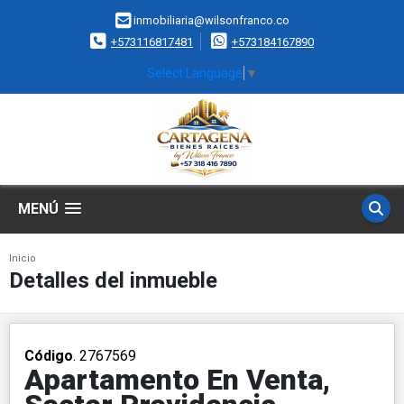
inmobiliaria@wilsonfranco.co
+573116817481
+573184167890
Select Language
▼
MENÚ
Inicio
Detalles del inmueble
Código
. 2767569
Apartamento En Venta,