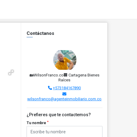
Contáctanos
🏡WilsonFranco.co🏢 Cartagena Bienes
Raíces
+573184167890
wilsonfranco@agenteinmobiliario.com.co
¿Prefieres que te contactemos?
*
Tu nombre