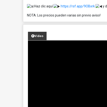
Haz clic aquí
https://rsf.app/9OBxrk
y d
NOTA: Los precios pueden varias sin previo aviso!
Video