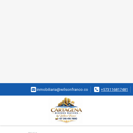
inmobiliaria@wilsonfranco.co
+573116817481