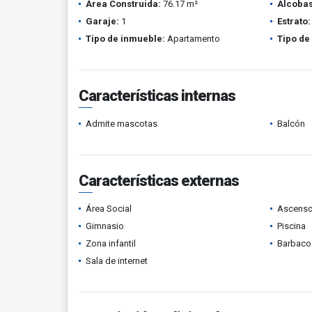
Área Construida:
76.17 m²
Alcobas
Garaje:
1
Estrato:
Tipo de inmueble:
Apartamento
Tipo de
Características internas
Admite mascotas
Balcón
Características externas
Área Social
Ascenso
Gimnasio
Piscina
Zona infantil
Barbacoa
Sala de internet