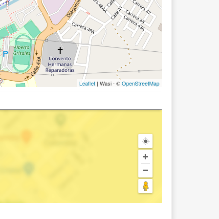
Leaflet
| Wasi - ©
OpenStreetMap