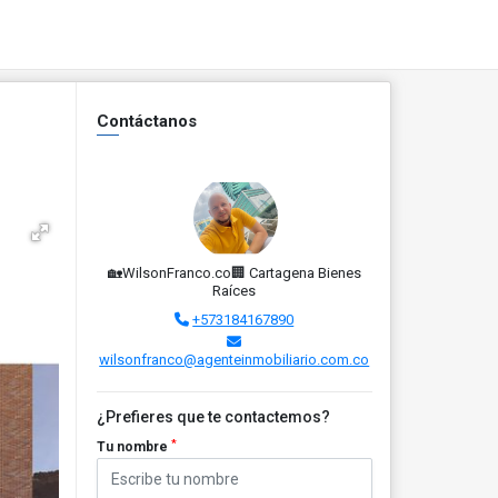
Contáctanos
🏡WilsonFranco.co🏢 Cartagena Bienes
Raíces
+573184167890
wilsonfranco@agenteinmobiliario.com.co
¿Prefieres que te contactemos?
*
Tu nombre