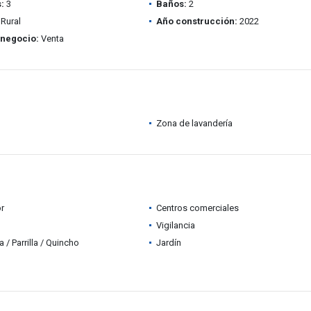
:
3
Baños:
2
Rural
Año construcción:
2022
 negocio:
Venta
Zona de lavandería
r
Centros comerciales
Vigilancia
 / Parrilla / Quincho
Jardín