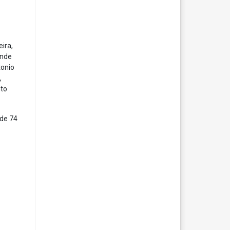
ira,
ande
tonio
,
nto
sde 74