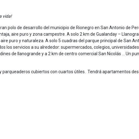
a vida!
ran polo de desarrollo del municipio de Rionegro en San Antonio de Pere
 ventaja, aire puro y zona campestre. A solo 2 km de Gualanday – Llanogr
 aire puro y naturaleza. A solo 5 cuadras del parque principal de San An
todos los servicios a su alrededor: supermercados, colegios, universidades
Jardines de llanogrande y a 2 km de centro comercial San Nicolás … Un pu
 y parqueaderos cubiertos con cuartos útiles. Tendrá apartamentos de