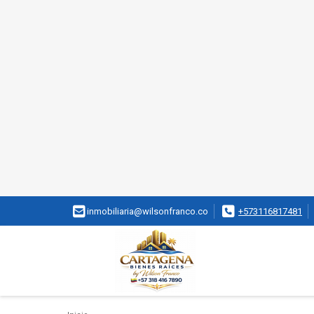
inmobiliaria@wilsonfranco.co
+573116817481