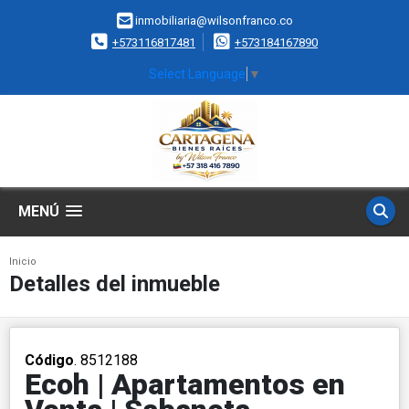
inmobiliaria@wilsonfranco.co
+573116817481
+573184167890
Select Language
▼
MENÚ
Inicio
Detalles del inmueble
Código
. 8512188
Ecoh | Apartamentos en