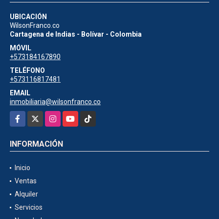
UBICACIÓN
WilsonFranco.co
Cartagena de Indias - Bolívar - Colombia
MÓVIL
+573184167890
TELÉFONO
+573116817481
EMAIL
inmobiliaria@wilsonfranco.co
Facebook
X
Instagram
YouTube
TikTok
INFORMACIÓN
Inicio
Ventas
Alquiler
Servicios