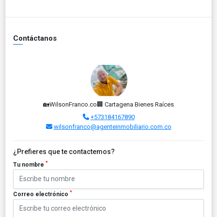
Contáctanos
🏡WilsonFranco.co🏢 Cartagena Bienes Raíces
+573184167890
wilsonfranco@agenteinmobiliario.com.co
¿Prefieres que te contactemos?
*
Tu nombre
*
Correo electrónico