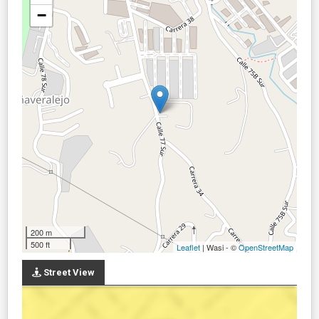
−
200 m
500 ft
Leaflet
| Wasi - ©
OpenStreetMap
Street View