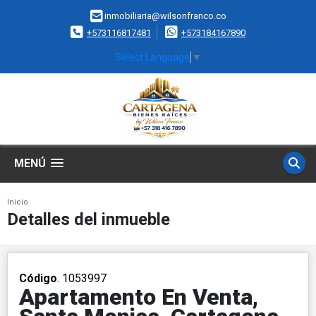
inmobiliaria@wilsonfranco.co
+573116817481
+573184167890
Select Language
▼
MENÚ
Inicio
Detalles del inmueble
Código
. 1053997
Apartamento En Venta,