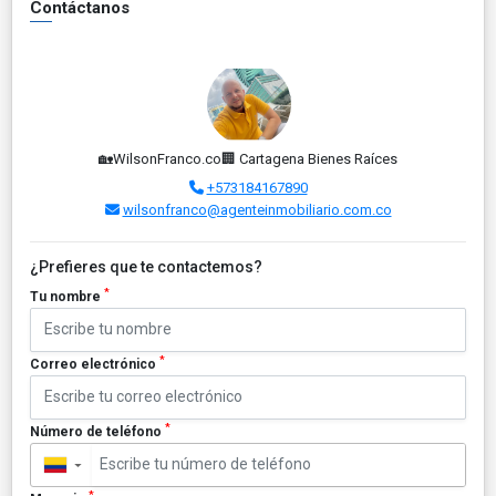
Contáctanos
🏡WilsonFranco.co🏢 Cartagena Bienes Raíces
+573184167890
wilsonfranco@agenteinmobiliario.com.co
¿Prefieres que te contactemos?
*
Tu nombre
*
Correo electrónico
*
Número de teléfono
▼
*