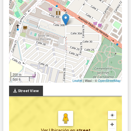
200 m
500 ft
Leaflet
| Wasi - ©
OpenStreetMap
Street View
Ver Ubicación
en
street