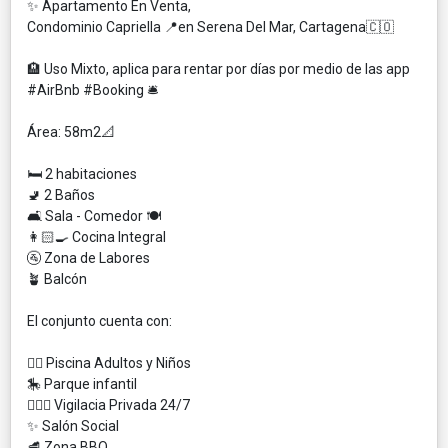
✨ Apartamento En Venta,
Condominio Capriella 📍en Serena Del Mar, Cartagena🇨🇴
🏨 Uso Mixto, aplica para rentar por días por medio de las app
#AirBnb #Booking 🛎️
Área: 58m2📐
🛏 2 habitaciones
🚽 2 Baños
🛋 Sala - Comedor 🍽️
👩🏻‍🍳 Cocina Integral
🚰 Zona de Labores
🪴 Balcón
El conjunto cuenta con:
🏊‍♀️ Piscina Adultos y Niños
🎠 Parque infantil
👮🏻‍♀️ Vigilacia Privada 24/7
✨ Salón Social
🥩 Zona BBQ