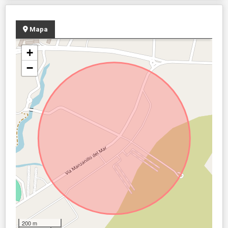
Mapa
+
−
200 m