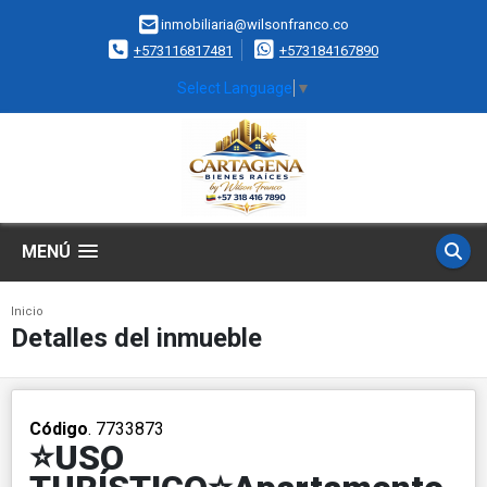
inmobiliaria@wilsonfranco.co
+573116817481
+573184167890
Select Language
▼
MENÚ
Inicio
Detalles del inmueble
Código
. 7733873
⭐️USO