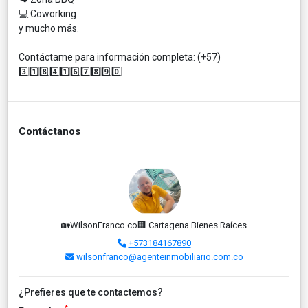
💻 Coworking
y mucho más.
Contáctame para información completa: (+57)
3️⃣1️⃣8️⃣4️⃣1️⃣6️⃣7️⃣8️⃣9️⃣0️⃣
Contáctanos
🏡WilsonFranco.co🏢 Cartagena Bienes Raíces
+573184167890
wilsonfranco@agenteinmobiliario.com.co
¿Prefieres que te contactemos?