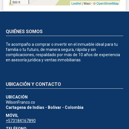
500 ft
Leaflet
| Wasi - ©
OpenStreetMap
QUIÉNES SOMOS
Te acompaño a comprar o invertir en el inmueble ideal para tu
familia o tu futuro, de manera segura, rápida y sin
complicaciones, respaldado por más de 10 años de experiencia
en asesoría jurídica y ventas inmobiliarias.
UBICACIÓN Y CONTACTO
UBICACIÓN
WilsonFranco.co
Cartagena de Indias - Bolívar - Colombia
MÓVIL
+573184167890
TELÉFONO