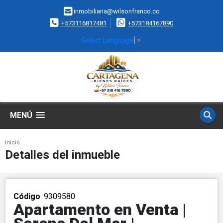
inmobiliaria@wilsonfranco.co
+573116817481
+573184167890
Select Language
▼
MENÚ
Inicio
Detalles del inmueble
Código
. 9309580
Apartamento en Venta |