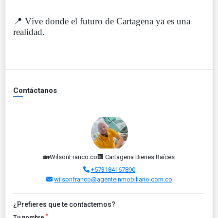
📍 Vive donde el futuro de Cartagena ya es una
realidad.
Contáctanos
🏡WilsonFranco.co🏢 Cartagena Bienes Raíces
+573184167890
wilsonfranco@agenteinmobiliario.com.co
¿Prefieres que te contactemos?
*
Tu nombre