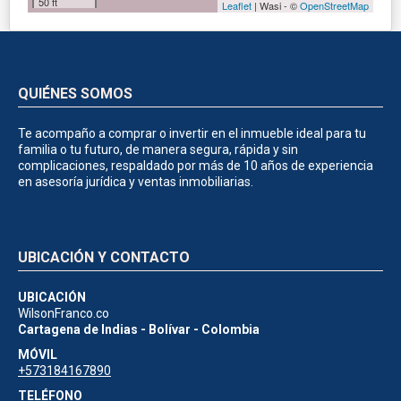
50 ft
Leaflet
| Wasi - ©
OpenStreetMap
QUIÉNES SOMOS
Te acompaño a comprar o invertir en el inmueble ideal para tu
familia o tu futuro, de manera segura, rápida y sin
complicaciones, respaldado por más de 10 años de experiencia
en asesoría jurídica y ventas inmobiliarias.
UBICACIÓN Y CONTACTO
UBICACIÓN
WilsonFranco.co
Cartagena de Indias - Bolívar - Colombia
MÓVIL
+573184167890
TELÉFONO