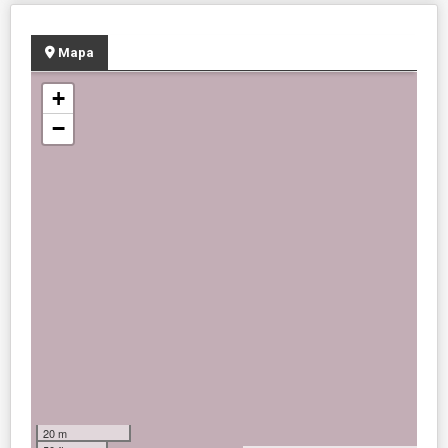
Mapa
+
−
20 m