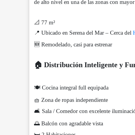
de alto nivel en una de las zonas con mayo
📐 77 m²
📍 Ubicado en Serena del Mar – Cerca del
🆕 Remodelado, casi para estrenar
🏠 Distribución Inteligente y Fu
🍽️ Cocina integral full equipada
🧺 Zona de ropas independiente
🛋️ Sala / Comedor con excelente iluminaci
🌅 Balcón con agradable vista
🛏️ 2 Habitaciones