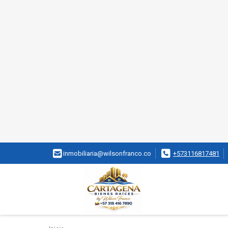
inmobiliaria@wilsonfranco.co
+573116817481