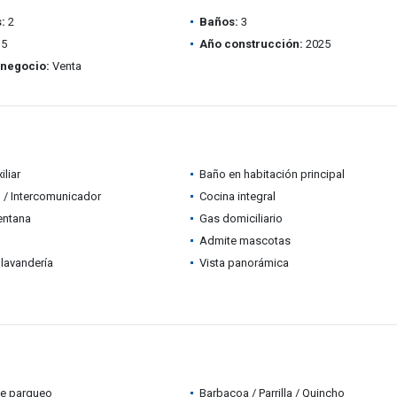
:
2
Baños:
3
5
Año construcción:
2025
 negocio:
Venta
iliar
Baño en habitación principal
 / Intercomunicador
Cocina integral
entana
Gas domiciliario
Admite mascotas
lavandería
Vista panorámica
de parqueo
Barbacoa / Parrilla / Quincho