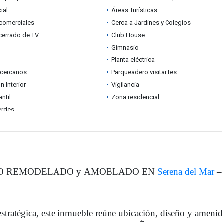
ial
Áreas Turísticas
comerciales
Cerca a Jardines y Colegios
 cerrado de TV
Club House
Gimnasio
Planta eléctrica
 cercanos
Parqueadero visitantes
n Interior
Vigilancia
ntil
Zona residencial
erdes
O REMODELADO y AMOBLADO EN
Serena del Mar
–
 estratégica, este inmueble reúne ubicación, diseño y ameni