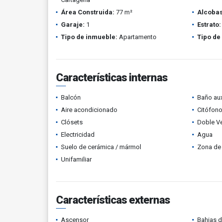
Área Construida:
77 m²
Alcobas
Garaje:
1
Estrato:
Tipo de inmueble:
Apartamento
Tipo de
Características internas
Balcón
Baño aux
Aire acondicionado
Citófono
Clósets
Doble V
Electricidad
Agua
Suelo de cerámica / mármol
Zona de 
Unifamiliar
Características externas
Ascensor
Bahias 