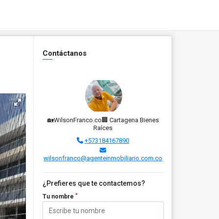
Contáctanos
🏡WilsonFranco.co🏢 Cartagena Bienes
Raíces
+573184167890
wilsonfranco@agenteinmobiliario.com.co
¿Prefieres que te contactemos?
*
Tu nombre