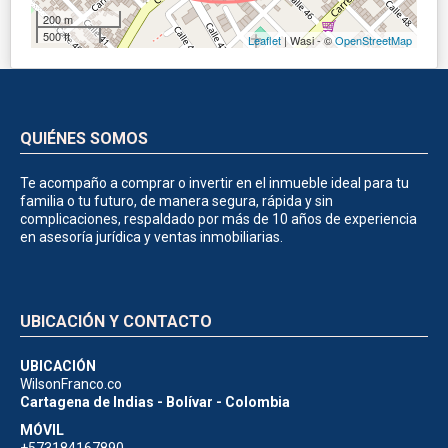
200 m
500 ft
Leaflet
| Wasi - ©
OpenStreetMap
QUIÉNES SOMOS
Te acompaño a comprar o invertir en el inmueble ideal para tu
familia o tu futuro, de manera segura, rápida y sin
complicaciones, respaldado por más de 10 años de experiencia
en asesoría jurídica y ventas inmobiliarias.
UBICACIÓN Y CONTACTO
UBICACIÓN
WilsonFranco.co
Cartagena de Indias - Bolívar - Colombia
MÓVIL
+573184167890