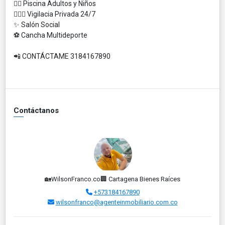
🏊‍♀️ Piscina Adultos y Niños
👮🏻‍♀️ Vigilacia Privada 24/7
✨ Salón Social
⚽️ Cancha Multideporte
📲 CONTÁCTAME 3184167890
Contáctanos
🏡WilsonFranco.co🏢 Cartagena Bienes Raíces
+573184167890
wilsonfranco@agenteinmobiliario.com.co