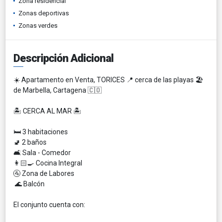
Zona residencial
Zonas deportivas
Zonas verdes
Descripción Adicional
☀️ Apartamento en Venta, TORICES 📍 cerca de las playas 🏖️
de Marbella, Cartagena 🇨🇴
🏝️ CERCA AL MAR 🏝️
🛏 3 habitaciones
🚽 2 baños
🛋 Sala - Comedor
👩🏻‍🍳 Cocina Integral
🚰 Zona de Labores
🌊 Balcón
El conjunto cuenta con: