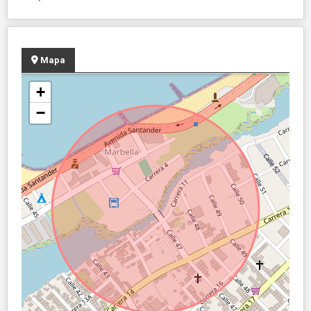
Mapa
+
−