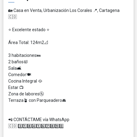
🏡 Casa en Venta, Urbanización Los Corales 📍, Cartagena
🇨🇴
⭐️ Excelente estado ⭐️
Área Total: 124m2📐
3 habitaciones🛌
2 baños🛀
Sala🛋️
Comedor🍽️
Cocina Integral 🥘
Estar 📺
Zona de labores🚰
Terraza🪴 con Parqueadero🚘
📲 CONTÁCTAME vía WhatsApp
🇨🇴 3️⃣1️⃣8️⃣4️⃣1️⃣6️⃣7️⃣8️⃣9️⃣0️⃣