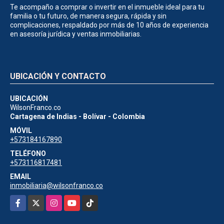
Te acompaño a comprar o invertir en el inmueble ideal para tu
familia o tu futuro, de manera segura, rápida y sin
complicaciones, respaldado por más de 10 años de experiencia
en asesoría jurídica y ventas inmobiliarias.
UBICACIÓN Y CONTACTO
UBICACIÓN
WilsonFranco.co
Cartagena de Indias - Bolívar - Colombia
MÓVIL
+573184167890
TELÉFONO
+573116817481
EMAIL
inmobiliaria@wilsonfranco.co
Facebook
X
Instagram
YouTube
TikTok