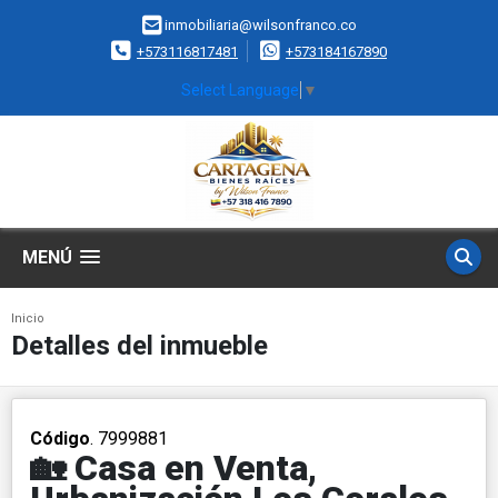
inmobiliaria@wilsonfranco.co
+573116817481
+573184167890
Select Language
▼
MENÚ
Inicio
Detalles del inmueble
Código
. 7999881
🏡 Casa en Venta,