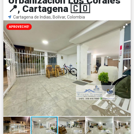
Urbanización Los Corales
📍, Cartagena 🇨🇴
Cartagena de Indias, Bolívar, Colombia
APROVECHE!