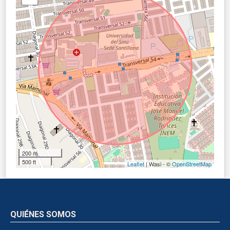
200 m
500 ft
Leaflet
| Wasi - ©
OpenStreetMap
QUIÉNES SOMOS