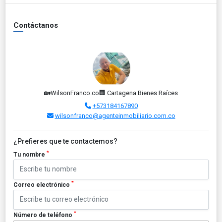
Contáctanos
🏡WilsonFranco.co🏢 Cartagena Bienes Raíces
+573184167890
wilsonfranco@agenteinmobiliario.com.co
¿Prefieres que te contactemos?
*
Tu nombre
*
Correo electrónico
*
Número de teléfono