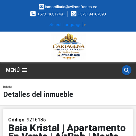
inmobiliaria@wilsonfranco.co
+573116817481
+573184167890
Select Language
▼
MENÚ
Inicio
Detalles del inmueble
Código
. 9216185
Baia Kristal | Apartamento