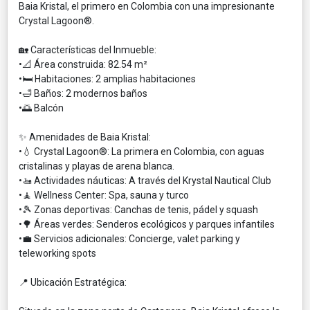
Baia Kristal, el primero en Colombia con una impresionante
Crystal Lagoon®.
🏡 Características del Inmueble:
•
📐 Área construida: 82.54 m²
•
🛏️ Habitaciones: 2 amplias habitaciones
•
🛁 Baños: 2 modernos baños
•
🌅 Balcón
✨ Amenidades de Baia Kristal:
•
💧 Crystal Lagoon®: La primera en Colombia, con aguas
cristalinas y playas de arena blanca.
•
🚤 Actividades náuticas: A través del Krystal Nautical Club
•
🧘 Wellness Center: Spa, sauna y turco
•
🎾 Zonas deportivas: Canchas de tenis, pádel y squash
•
🌳 Áreas verdes: Senderos ecológicos y parques infantiles
•
💼 Servicios adicionales: Concierge, valet parking y
teleworking spots
📍 Ubicación Estratégica: