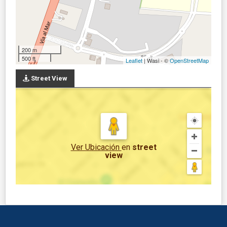
200 m
500 ft
Leaflet
| Wasi - ©
OpenStreetMap
Street View
Ver Ubicación
en
street
view