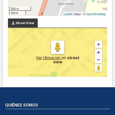
200 m
500 ft
Leaflet
| Wasi - ©
OpenStreetMap
Street View
Ver Ubicación
en
street
view
QUIÉNES SOMOS