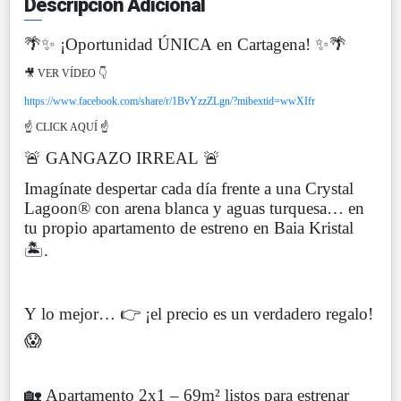
Descripción Adicional
🌴✨ ¡Oportunidad ÚNICA en Cartagena! ✨🌴
🎥 VER VÍDEO 👇
https://www.facebook.com/share/r/1BvYzzZLgn/?mibextid=wwXIfr
☝️ CLICK AQUÍ ☝️
🚨 GANGAZO IRREAL 🚨
Imagínate despertar cada día frente a una Crystal
Lagoon® con arena blanca y aguas turquesa… en
tu propio apartamento de estreno en Baia Kristal
🏝️.
Y lo mejor… 👉 ¡el precio es un verdadero regalo!
😱
🏡 Apartamento 2x1 – 69m² listos para estrenar