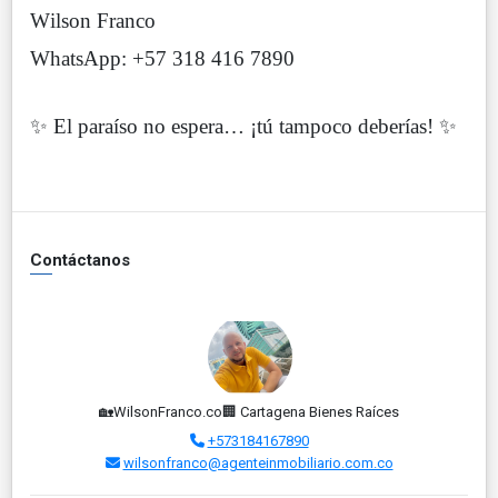
Wilson Franco
WhatsApp: +57 318 416 7890
✨ El paraíso no espera… ¡tú tampoco deberías! ✨
Contáctanos
🏡WilsonFranco.co🏢 Cartagena Bienes Raíces
+573184167890
wilsonfranco@agenteinmobiliario.com.co