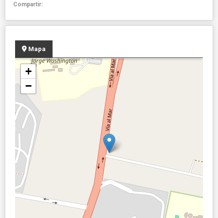
Compartir:
Mapa
+
−