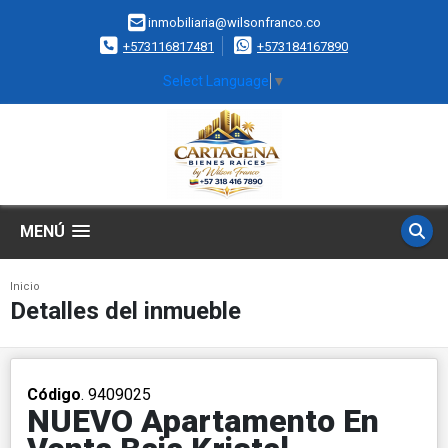
inmobiliaria@wilsonfranco.co
+573116817481
+573184167890
Select Language
▼
MENÚ
Inicio
Detalles del inmueble
Código
. 9409025
NUEVO Apartamento En