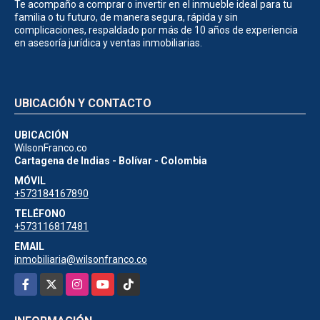
Te acompaño a comprar o invertir en el inmueble ideal para tu
familia o tu futuro, de manera segura, rápida y sin
complicaciones, respaldado por más de 10 años de experiencia
en asesoría jurídica y ventas inmobiliarias.
UBICACIÓN Y CONTACTO
UBICACIÓN
WilsonFranco.co
Cartagena de Indias - Bolívar - Colombia
MÓVIL
+573184167890
TELÉFONO
+573116817481
EMAIL
inmobiliaria@wilsonfranco.co
Facebook
X
Instagram
YouTube
TikTok