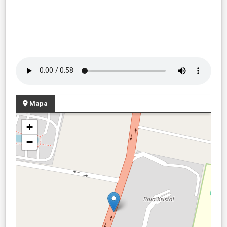
Mapa
+
−