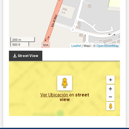
200 m
500 ft
Leaflet
| Wasi - ©
OpenStreetMap
Street View
Ver Ubicación
en
street
view