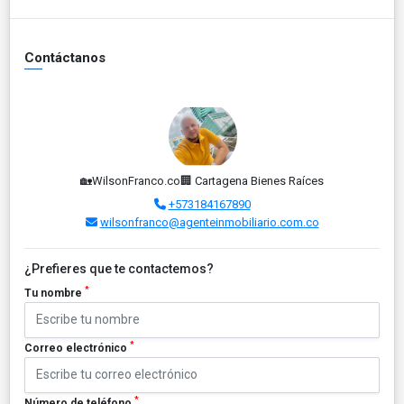
Contáctanos
🏡WilsonFranco.co🏢 Cartagena Bienes Raíces
+573184167890
wilsonfranco@agenteinmobiliario.com.co
¿Prefieres que te contactemos?
*
Tu nombre
*
Correo electrónico
*
Número de teléfono