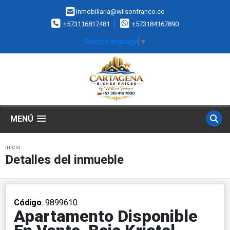
inmobiliaria@wilsonfranco.co
+573116817481
+573184167890
Select Language
▼
MENÚ
Inicio
Detalles del inmueble
Código
. 9899610
Apartamento Disponible