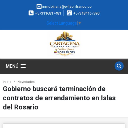
inmobiliaria@wilsonfranco.co
+573116817481
+573184167890
Select Language
▼
MENÚ
Inicio
Novedades
Gobierno buscará terminación de
contratos de arrendamiento en Islas
del Rosario