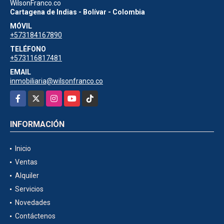
WilsonFranco.co
Cartagena de Indias - Bolívar - Colombia
MÓVIL
+573184167890
TELÉFONO
+573116817481
EMAIL
inmobiliaria@wilsonfranco.co
Facebook
X
Instagram
YouTube
TikTok
INFORMACIÓN
Inicio
Ventas
Alquiler
Servicios
Novedades
Contáctenos