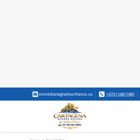
inmobiliaria@wilsonfranco.co
+573116817481