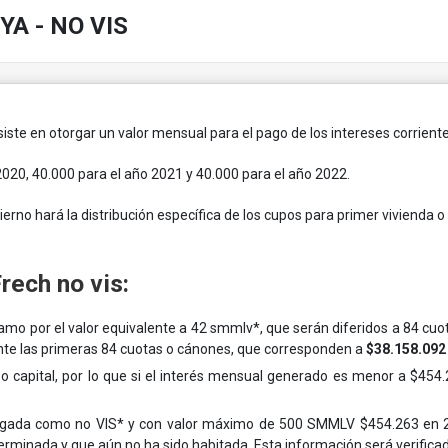
 YA - NO VIS
iste en otorgar un valor mensual para el pago de los intereses corrie
 2020, 40.000 para el año 2021 y 40.000 para el año 2022.
erno hará la distribución específica de los cupos para primer vivienda o
rech no vis:
stamo por el valor equivalente a 42 smmlv*, que serán diferidos a 84 cuo
te las primeras 84 cuotas o cánones, que corresponden a
$38.158.092
 o capital, por lo que si el interés mensual generado es menor a $454
logada como no VIS* y con valor máximo de 500 SMMLV $454.263 en 20
rminada y que aún no ha sido habitada. Esta información será verificad