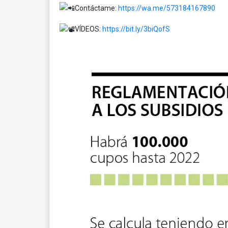
Contáctame:
https://wa.me/573184167890
VÍDEOS:
https://bit.ly/3biQofS