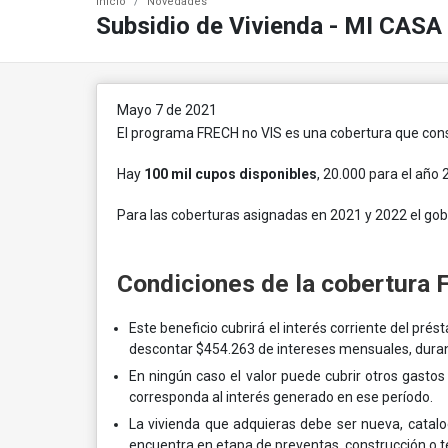
Inicio
Novedades
Subsidio de Vivienda - MI CASA
Mayo 7 de 2021
El programa FRECH no VIS es una cobertura
que cons
Hay
100 mil cupos disponibles
, 20.000 para el año
Para las coberturas asignadas en 2021 y 2022 el gobi
Condiciones de la cobertura F
Este beneficio cubrirá el interés corriente del pré
descontar $454.263 de intereses mensuales, duran
En ningún caso el valor puede cubrir otros gastos
corresponda al interés generado en ese período.
La vivienda que adquieras debe ser nueva, cata
encuentra en etapa de preventas, construcción o te