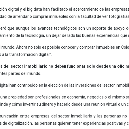
rmación digital y el big data han facilitado el acercamiento de las empresa
idad de arrendar o comprar inmuebles con la facultad de ver fotografías,
severó que aunque los avances tecnológicos son un soporte de apoyo d
miento de la tecnología, sin dejar de lado las buenas experiencias que s
l mundo. Ahora no solo es posible conocer y comprar inmuebles en Colomb
 a la transformación digital”.
s del sector inmobiliario no deben funcionar solo desde una oficin
entes partes del mundo.
al han contribuido en la elección de las inversiones del sector inmobili
 una propiedad son profesionales en economía, negocios o el mismo s
nde y cómo invertir su dinero y hacerlo desde una reunión virtual o un 
icación entre empresas del sector inmobiliario y las personas no so
 de digitalización, las personas quieren tener experiencias positivas y c