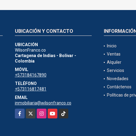
UBICACIÓN Y CONTACTO
INFORMACIÓ
UBICACIÓN
Inicio
WilsonFranco.co
Ventas
Cartagena de Indias - Bolívar -
Colombia
Alquiler
MÓVIL
Servicios
+573184167890
Novedades
TELÉFONO
Contáctenos
+573116817481
Políticas de pr
EMAIL
inmobiliaria@wilsonfranco.co
Facebook
X
Instagram
YouTube
TikTok