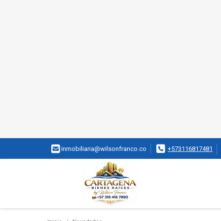
inmobiliaria@wilsonfranco.co
+573116817481