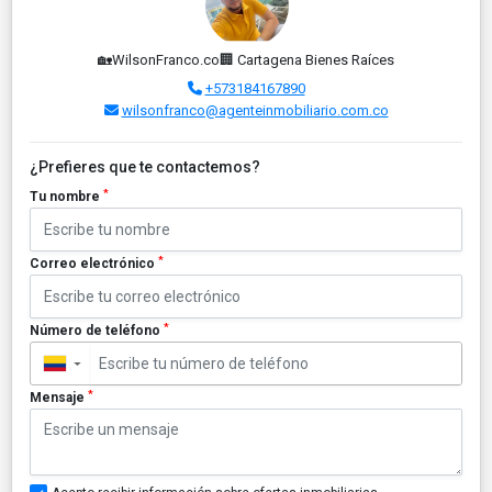
🏡WilsonFranco.co🏢 Cartagena Bienes Raíces
+573184167890
wilsonfranco@agenteinmobiliario.com.co
¿Prefieres que te contactemos?
*
Tu nombre
*
Correo electrónico
*
Número de teléfono
▼
*
Mensaje