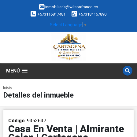
inmobiliaria@wilsonfranco.co
+573116817481
+573184167890
Select Language
▼
MENÚ
Inicio
Detalles del inmueble
Código
. 9353637
Casa En Venta | Almirante