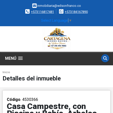
inmobiliaria@wilsonfranco.co
+573116817481
+573184167890
Select Language
▼
MENÚ
Inicio
Detalles del inmueble
Código
. 4530366
Casa Campestre, con