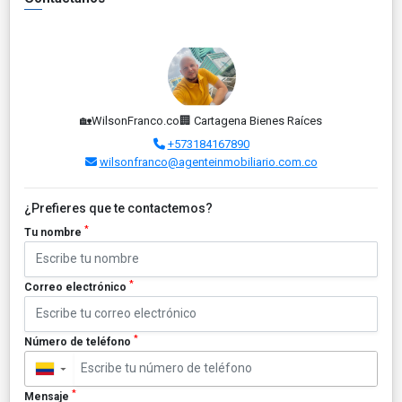
🏡WilsonFranco.co🏢 Cartagena Bienes Raíces
+573184167890
wilsonfranco@agenteinmobiliario.com.co
¿Prefieres que te contactemos?
*
Tu nombre
*
Correo electrónico
*
Número de teléfono
▼
*
Mensaje