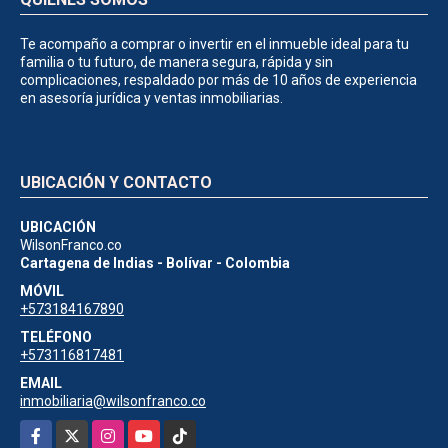
Te acompaño a comprar o invertir en el inmueble ideal para tu
familia o tu futuro, de manera segura, rápida y sin
complicaciones, respaldado por más de 10 años de experiencia
en asesoría jurídica y ventas inmobiliarias.
UBICACIÓN Y CONTACTO
UBICACIÓN
WilsonFranco.co
Cartagena de Indias - Bolívar - Colombia
MÓVIL
+573184167890
TELÉFONO
+573116817481
EMAIL
inmobiliaria@wilsonfranco.co
Facebook
X
Instagram
YouTube
TikTok