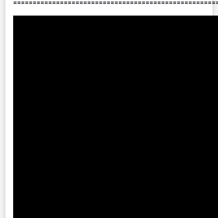
====================================================