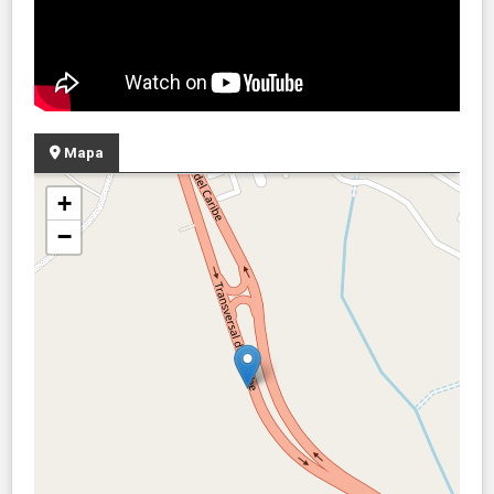
Mapa
+
−