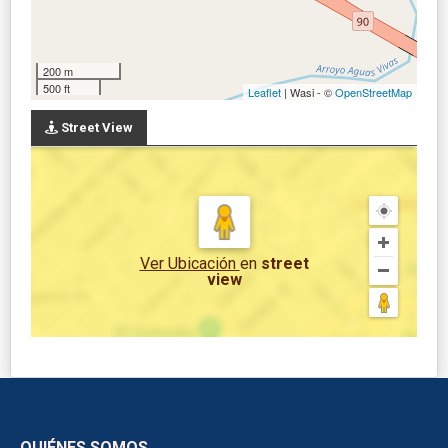
200 m
500 ft
Leaflet
| Wasi - ©
OpenStreetMap
Street View
Ver Ubicación
en
street
view
QUIÉNES SOMOS