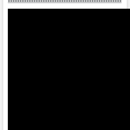
=================================================