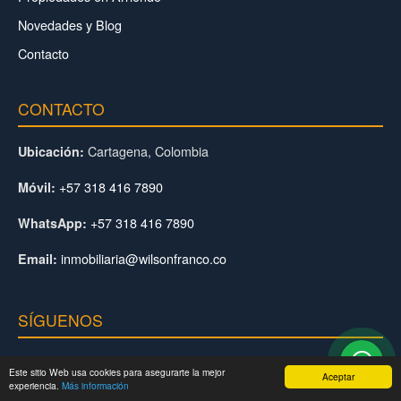
Novedades y Blog
Contacto
CONTACTO
Cartagena, Colombia
Ubicación:
+57 318 416 7890
Móvil:
+57 318 416 7890
WhatsApp:
inmobiliaria@wilsonfranco.co
Email:
SÍGUENOS
Facebook
Este sitio Web usa cookies para asegurarte la mejor
Aceptar
Instagram
experiencia.
Más información