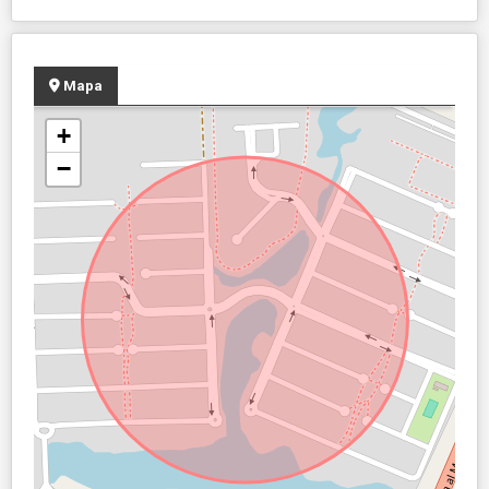
Mapa
+
−