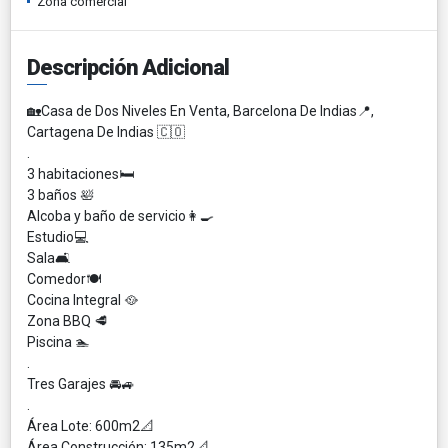
Zona comercial
Descripción Adicional
🏡Casa de Dos Niveles En Venta, Barcelona De Indias📍,
Cartagena De Indias 🇨🇴
.
3 habitaciones🛏
3 baños 🛀
Alcoba y baño de servicio👩‍🍳
Estudio💻
Sala🛋
Comedor🍽
Cocina Integral 🥘
Zona BBQ 🥩
Piscina 🏊
.
Tres Garajes 🚘🚙
.
Área Lote: 600m2📐
Área Construcción: 135m2📐