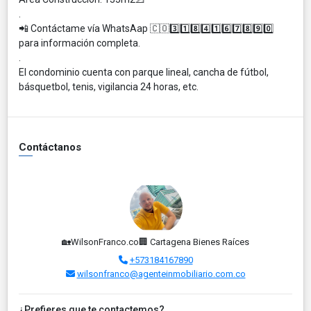
.
📲 Contáctame vía WhatsAap 🇨🇴3️⃣1️⃣8️⃣4️⃣1️⃣6️⃣7️⃣8️⃣9️⃣0️⃣
para información completa.
.
El condominio cuenta con parque lineal, cancha de fútbol,
básquetbol, tenis, vigilancia 24 horas, etc.
Contáctanos
🏡WilsonFranco.co🏢 Cartagena Bienes Raíces
+573184167890
wilsonfranco@agenteinmobiliario.com.co
¿Prefieres que te contactemos?