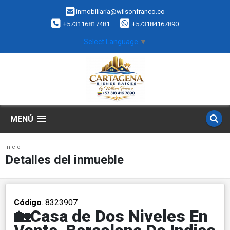
inmobiliaria@wilsonfranco.co
+573116817481
+573184167890
Select Language
▼
MENÚ
Inicio
Detalles del inmueble
Código
. 8323907
🏡Casa de Dos Niveles En